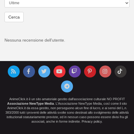
Cerca
Nessuna recensione dell'utente.
AnimeClick.it è un sito amatoriale gestito dall'associazione culturale NO PROFIT
Associazione NewType Media
. L'Associazione NewType Media, così come il sito
AnimeClick.it da essa gestito, non perseguono alcun fine di lucro, e ai sensi del L.n.
383/2000 tutti i proventi delle attività svolte sono destinati allo svolgimento delle attività
istituzionali statutariamente previste, ed in nessun caso possono essere divisi fra gli
associati, anche in forme indirette.
Privacy policy
.