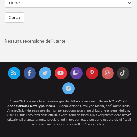
Cerca
Nessuna recensione dell'utente.
AnimeClick.it è un sito amatoriale gestito dall'associazione culturale NO PROFIT
Associazione NewType Media
. L'Associazione NewType Media, così come il sito
AnimeClick.it da essa gestito, non perseguono alcun fine di lucro, e ai sensi del L.n.
383/2000 tutti i proventi delle attività svolte sono destinati allo svolgimento delle attività
istituzionali statutariamente previste, ed in nessun caso possono essere divisi fra gli
associati, anche in forme indirette.
Privacy policy
.