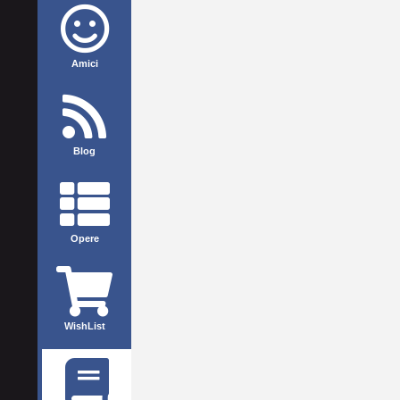
Amici
Blog
Opere
WishList