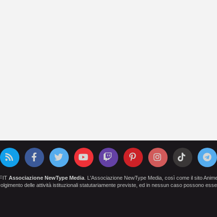
OFIT
Associazione NewType Media
. L'Associazione NewType Media, così come il sito AnimeCl
 svolgimento delle attività istituzionali statutariamente previste, ed in nessun caso possono esser