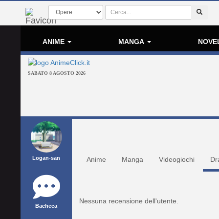
ANIME
MANGA
NOVE
SABATO 8 AGOSTO 2026
Logan-san
Anime
Manga
Videogiochi
Dr
Nessuna recensione dell'utente.
Bacheca