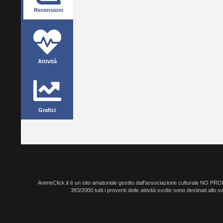
Recensioni
Attività
Grafici
AnimeClick.it è un sito amatoriale gestito dall'associazione culturale NO PR
383/2000 tutti i proventi delle attività svolte sono destinati allo