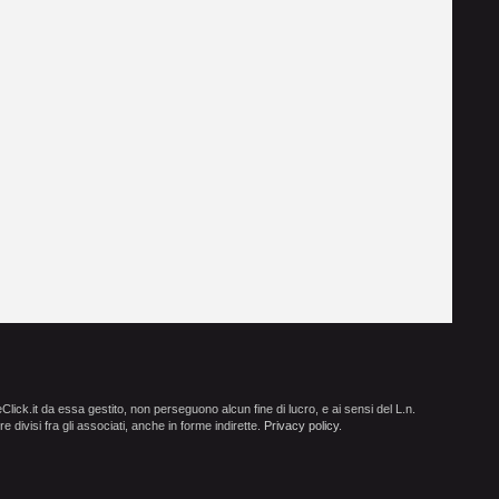
ick.it da essa gestito, non perseguono alcun fine di lucro, e ai sensi del L.n.
e divisi fra gli associati, anche in forme indirette.
Privacy policy
.