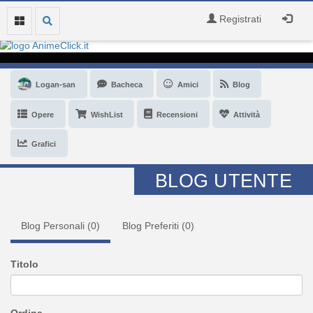
Registrati
Logan-san
Bacheca
Amici
Blog
Opere
WishList
Recensioni
Attività
Grafici
BLOG UTENTE
Blog Personali (
0
)
Blog Preferiti (
0
)
Titolo