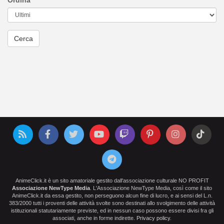
Ordina
AnimeClick.it è un sito amatoriale gestito dall'associazione culturale NO PROFIT
Associazione NewType Media
. L'Associazione NewType Media, così come il sito
AnimeClick.it da essa gestito, non perseguono alcun fine di lucro, e ai sensi del L.n.
383/2000 tutti i proventi delle attività svolte sono destinati allo svolgimento delle attività
istituzionali statutariamente previste, ed in nessun caso possono essere divisi fra gli
associati, anche in forme indirette.
Privacy policy
.