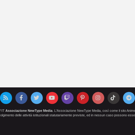
OFIT
Associazione NewType Media
. L'Associazione NewType Media, così come il sito AnimeCl
 svolgimento delle attività istituzionali statutariamente previste, ed in nessun caso possono esser