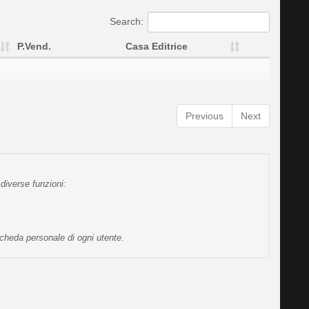
Search:
P.Vend.
Casa Editrice
Previous
Next
diverse funzioni:
scheda personale di ogni utente.