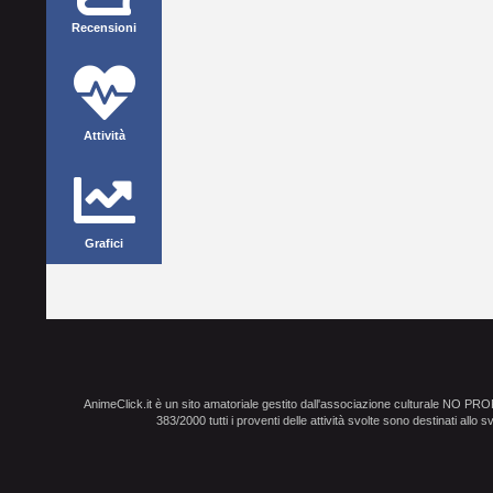
Recensioni
Attività
Grafici
AnimeClick.it è un sito amatoriale gestito dall'associazione culturale NO PR
383/2000 tutti i proventi delle attività svolte sono destinati allo