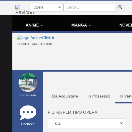
ANIME
MANGA
NOVE
SABATO 8 AGOSTO 2026
Logan-san
Da Acquistare
In Possesso
In Ven
FILTRA PER TIPO OPERA:
Bacheca