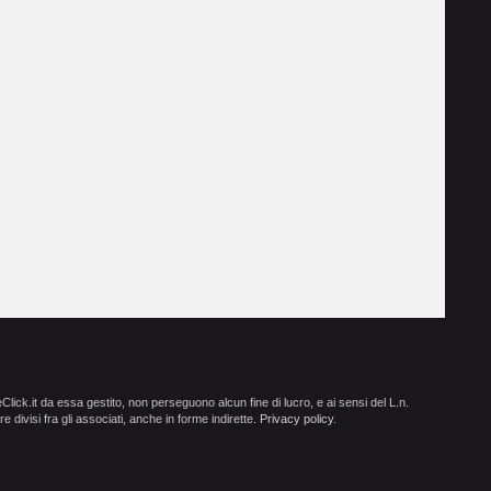
ick.it da essa gestito, non perseguono alcun fine di lucro, e ai sensi del L.n.
e divisi fra gli associati, anche in forme indirette.
Privacy policy
.