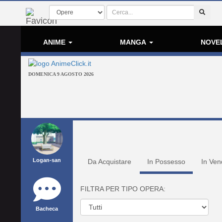
ANIME
MANGA
NOVE
DOMENICA 9 AGOSTO 2026
Logan-san
Da Acquistare
In Possesso
In Ven
FILTRA PER TIPO OPERA:
Bacheca