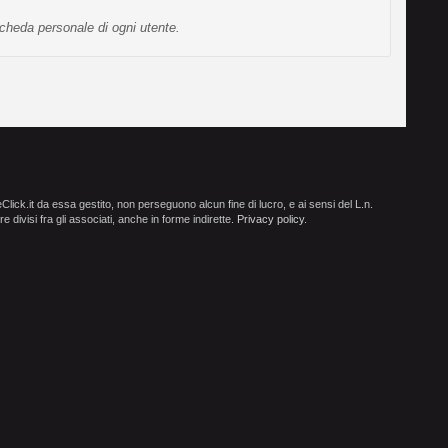
scheda personale di ogni utente.
ick.it da essa gestito, non perseguono alcun fine di lucro, e ai sensi del L.n.
e divisi fra gli associati, anche in forme indirette.
Privacy policy
.