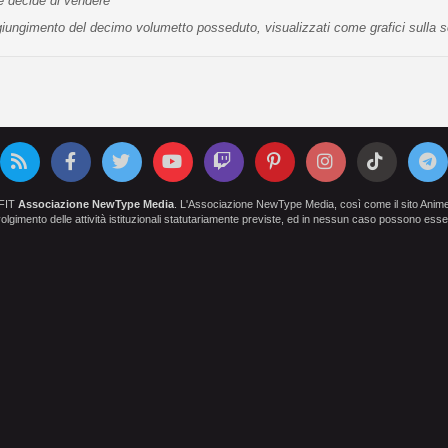
te decide di vendere
raggiungimento del decimo volumetto posseduto, visualizzati come grafici sulla 
OFIT
Associazione NewType Media
. L'Associazione NewType Media, così come il sito AnimeCl
 svolgimento delle attività istituzionali statutariamente previste, ed in nessun caso possono esser