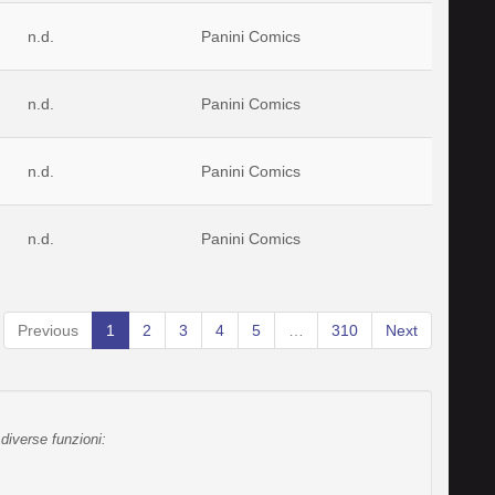
n.d.
Panini Comics
n.d.
Panini Comics
n.d.
Panini Comics
n.d.
Panini Comics
Previous
1
2
3
4
5
…
310
Next
diverse funzioni: