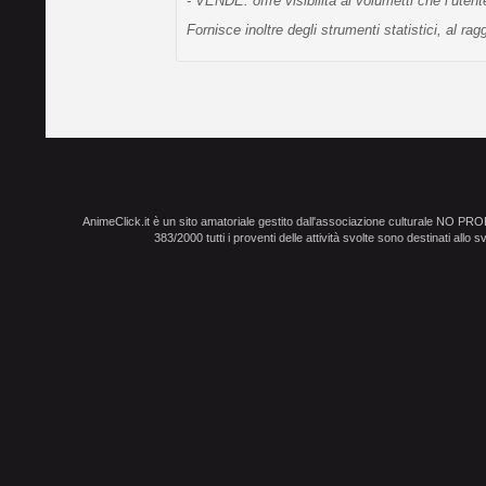
- VENDE: offre visibilità ai volumetti che l’uten
Fornisce inoltre degli strumenti statistici, al 
AnimeClick.it è un sito amatoriale gestito dall'associazione culturale NO PR
383/2000 tutti i proventi delle attività svolte sono destinati allo