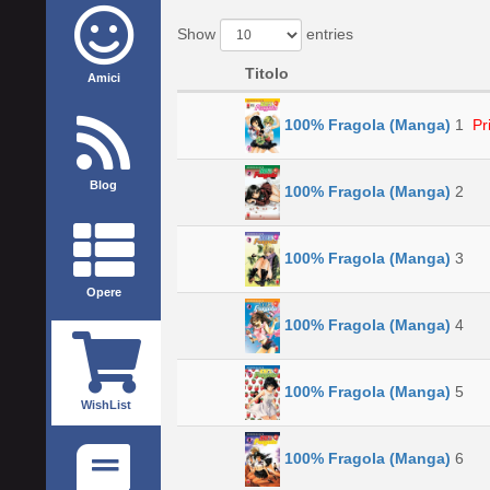
Show
entries
Titolo
Amici
100% Fragola (Manga)
1
Pr
Blog
100% Fragola (Manga)
2
100% Fragola (Manga)
3
Opere
100% Fragola (Manga)
4
100% Fragola (Manga)
5
WishList
100% Fragola (Manga)
6