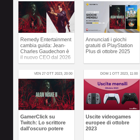
Remedy Entertainment
Annunciati i giochi
cambia guida: Jean-
gratuiti di PlayStation
Charles Gaudechon è
Plus di ottobre 2025
il nuovo CEO dal 2026
VEN 27 OTT 2023, 20:00
DOM 1 OTT 2023, 11:00
GamerClick su
Uscite videogames
Twitch: Lo scrittore
europee di ottobre
dall'oscuro potere
2023