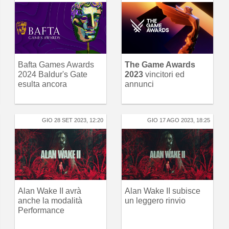
Bafta Games Awards
The Game Awards
2024 Baldur's Gate
2023
vincitori ed
esulta ancora
annunci
GIO 28 SET 2023, 12:20
GIO 17 AGO 2023, 18:25
Alan Wake II avrà
Alan Wake II subisce
anche la modalità
un leggero rinvio
Performance