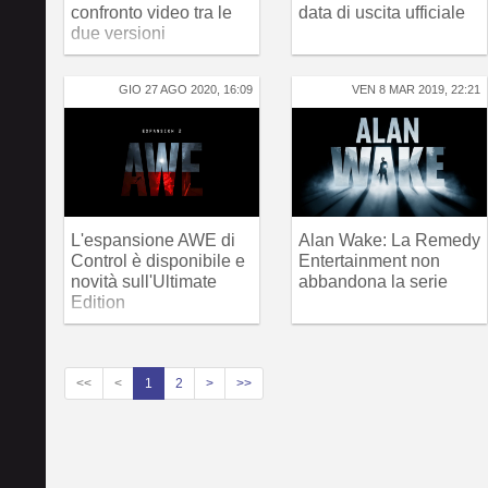
confronto video tra le
data di uscita ufficiale
due versioni
GIO 27 AGO 2020, 16:09
VEN 8 MAR 2019, 22:21
L'espansione AWE di
Alan Wake: La Remedy
Control è disponibile e
Entertainment non
novità sull'Ultimate
abbandona la serie
Edition
<<
<
1
2
>
>>