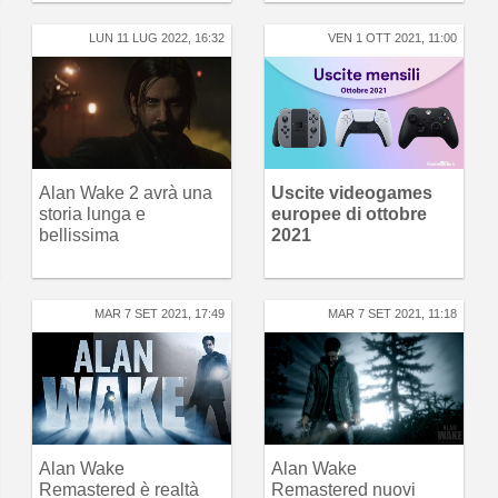
LUN 11 LUG 2022, 16:32
VEN 1 OTT 2021, 11:00
Alan Wake 2 avrà una
Uscite videogames
storia lunga e
europee di ottobre
bellissima
2021
MAR 7 SET 2021, 17:49
MAR 7 SET 2021, 11:18
Alan Wake
Alan Wake
Remastered è realtà
Remastered nuovi