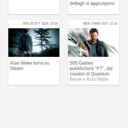
dettagli si aggiungono
VEN 26 OTT 2018, 12:24
MER 3 MAG 2017, 11:16
Alan Wake torna su
505 Games
Steam
pubblicherà ''P7'', dai
creatori di Quantum
Break e Alan Wake