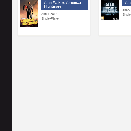
Alan Wake's American
Al
Nightmare
Anno:
Anno: 2012
Single
Single-Player