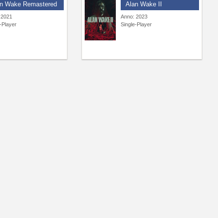
an Wake Remastered
Alan Wake II
 2021
Anno: 2023
-Player
Single-Player