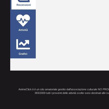
Recensioni
Attività
Grafici
AnimeClick.it è un sito amatoriale gestito dall'associazione culturale NO PR
383/2000 tutti i proventi delle attività svolte sono destinati allo