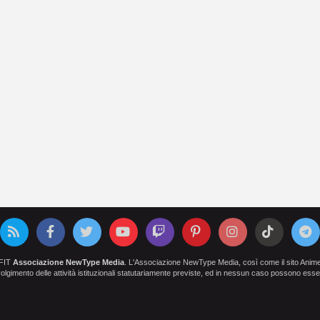
OFIT
Associazione NewType Media
. L'Associazione NewType Media, così come il sito AnimeCl
 svolgimento delle attività istituzionali statutariamente previste, ed in nessun caso possono esser