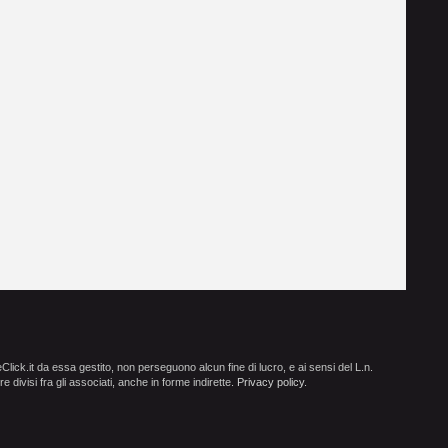
ick.it da essa gestito, non perseguono alcun fine di lucro, e ai sensi del L.n.
e divisi fra gli associati, anche in forme indirette.
Privacy policy
.