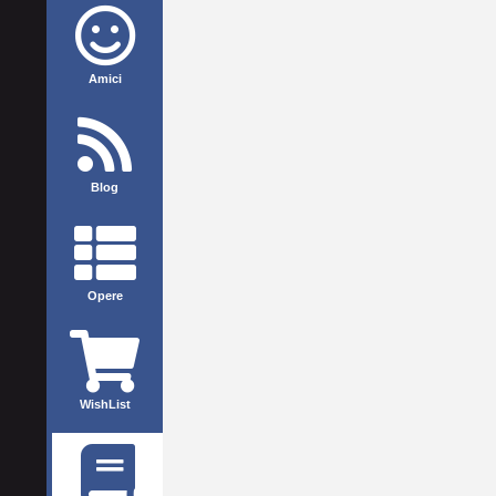
Amici
Blog
Opere
WishList