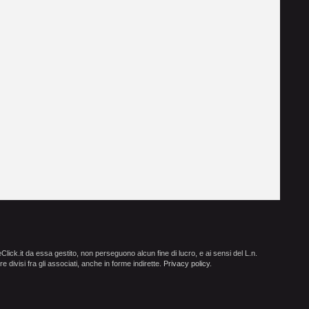
ick.it da essa gestito, non perseguono alcun fine di lucro, e ai sensi del L.n.
e divisi fra gli associati, anche in forme indirette.
Privacy policy
.