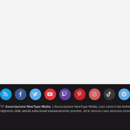
OFIT
Associazione NewType Media
. L'Associazione NewType Media, così come il sito AnimeCl
 svolgimento delle attività istituzionali statutariamente previste, ed in nessun caso possono esser