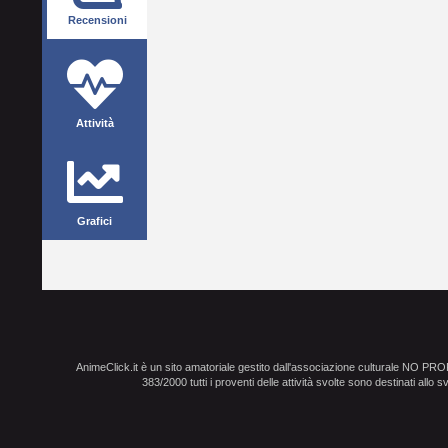
Recensioni
Attività
Grafici
AnimeClick.it è un sito amatoriale gestito dall'associazione culturale NO PR
383/2000 tutti i proventi delle attività svolte sono destinati allo