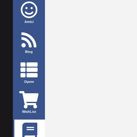
Amici
Blog
Opere
WishList