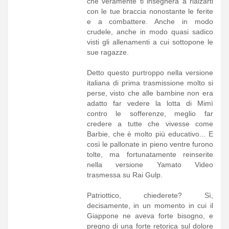
che veramente ti insegnerà a rialzarti
con le tue braccia nonostante le ferite
e a combattere. Anche in modo
crudele, anche in modo quasi sadico
visti gli allenamenti a cui sottopone le
sue ragazze.
Detto questo purtroppo nella versione
italiana di prima trasmissione molto si
perse, visto che alle bambine non era
adatto far vedere la lotta di Mimì
contro le sofferenze, meglio far
credere a tutte che vivesse come
Barbie, che è molto più educativo... E
così le pallonate in pieno ventre furono
tolte, ma fortunatamente reinserite
nella versione Yamato Video
trasmessa su Rai Gulp.
Patriottico, chiederete? Sì,
decisamente, in un momento in cui il
Giappone ne aveva forte bisogno, e
pregno di una forte retorica sul dolore