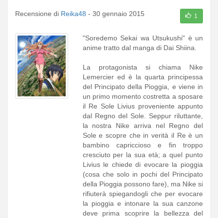
Recensione di
Reika48
-
30 gennaio 2015
1
"Soredemo Sekai wa Utsukushi" è un
anime tratto dal manga di Dai Shiina.
La protagonista si chiama Nike
Lemercier ed è la quarta principessa
del Principato della Pioggia, e viene in
un primo momento costretta a sposare
il Re Sole Livius proveniente appunto
dal Regno del Sole. Seppur riluttante,
la nostra Nike arriva nel Regno del
Sole e scopre che in verità il Re è un
bambino capriccioso e fin troppo
cresciuto per la sua età; a quel punto
Livius le chiede di evocare la pioggia
(cosa che solo in pochi del Principato
della Pioggia possono fare), ma Nike si
rifiuterà spiegandogli che per evocare
la pioggia e intonare la sua canzone
deve prima scoprire la bellezza del