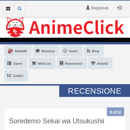
Registrati
Reika48
Bacheca
Amici
Blog
Opere
WishList
Recensioni
Attività
Grafici
RECENSIONE
9.0
/10
Soredemo Sekai wa Utsukushii