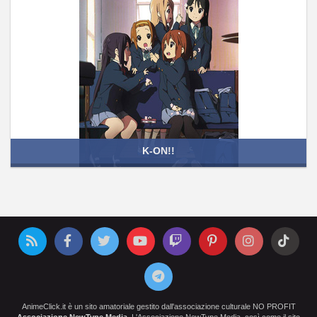
K-ON!!
AnimeClick.it è un sito amatoriale gestito dall'associazione culturale NO PROFIT
Associazione NewType Media
. L'Associazione NewType Media, così come il sito