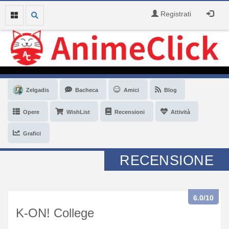
Registrati
Zelgadis
Bacheca
Amici
Blog
Opere
WishList
Recensioni
Attività
Grafici
RECENSIONE
6.0
/10
K-ON! College