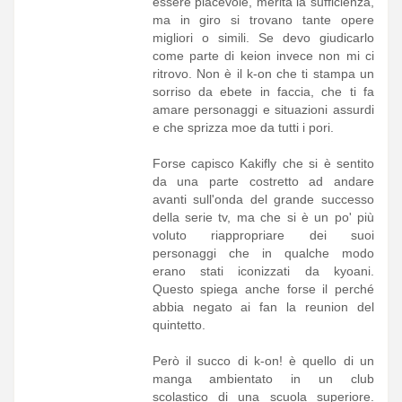
essere piacevole, merita la sufficienza,
ma in giro si trovano tante opere
migliori o simili. Se devo giudicarlo
come parte di keion invece non mi ci
ritrovo. Non è il k-on che ti stampa un
sorriso da ebete in faccia, che ti fa
amare personaggi e situazioni assurdi
e che sprizza moe da tutti i pori.
Forse capisco Kakifly che si è sentito
da una parte costretto ad andare
avanti sull'onda del grande successo
della serie tv, ma che si è un po' più
voluto riappropriare dei suoi
personaggi che in qualche modo
erano stati iconizzati da kyoani.
Questo spiega anche forse il perché
abbia negato ai fan la reunion del
quintetto.
Però il succo di k-on! è quello di un
manga ambientato in un club
scolastico di una scuola superiore.