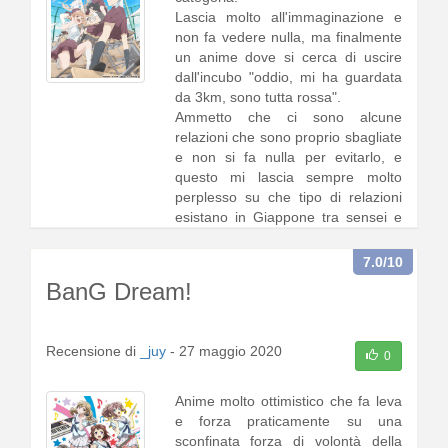
Lascia molto all'immaginazione e
non fa vedere nulla, ma finalmente
un anime dove si cerca di uscire
dall'incubo "oddio, mi ha guardata
da 3km, sono tutta rossa".
Ammetto che ci sono alcune
relazioni che sono proprio sbagliate
e non si fa nulla per evitarlo, e
questo mi lascia sempre molto
perplesso su che tipo di relazioni
esistano in Giappone tra sensei e
student1 [
continua a leggere
]
7.0
/10
BanG Dream!
Recensione di
_juy
-
27 maggio 2020
0
Anime molto ottimistico che fa leva
e forza praticamente su una
sconfinata forza di volontà della