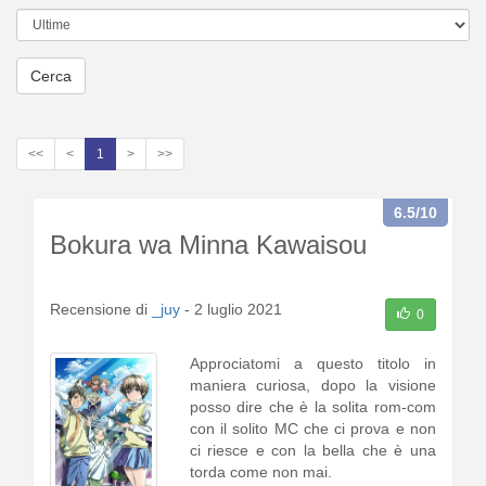
Cerca
<<
<
1
>
>>
6.5
/10
Bokura wa Minna Kawaisou
Recensione di
_juy
-
2 luglio 2021
0
Approciatomi a questo titolo in
maniera curiosa, dopo la visione
posso dire che è la solita rom-com
con il solito MC che ci prova e non
ci riesce e con la bella che è una
torda come non mai.