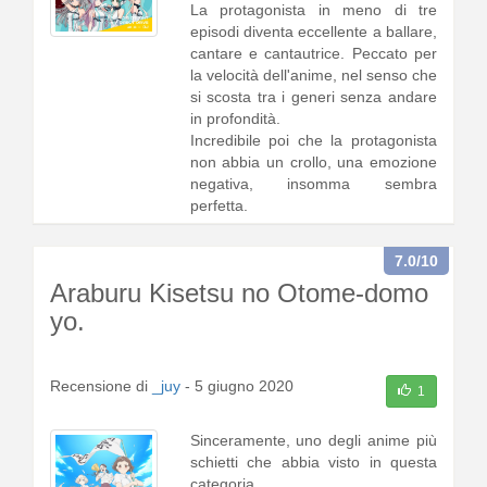
La protagonista in meno di tre
episodi diventa eccellente a ballare,
cantare e cantautrice. Peccato per
la velocità dell'anime, nel senso che
si scosta tra i generi senza andare
in profondità.
Incredibile poi che la protagonista
non abbia un crollo, una emozione
negativa, insomma sembra
perfetta.
Comparto tecnico di medio livello.
7.0
/10
Io pens1 [
continua a leggere
]
Araburu Kisetsu no Otome-domo
yo.
Recensione di
_juy
-
5 giugno 2020
1
Sinceramente, uno degli anime più
schietti che abbia visto in questa
categoria.