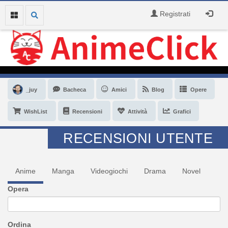
Registrati
_juy
Bacheca
Amici
Blog
Opere
WishList
Recensioni
Attività
Grafici
RECENSIONI UTENTE
Anime
Manga
Videogiochi
Drama
Novel
Opera
Ordina