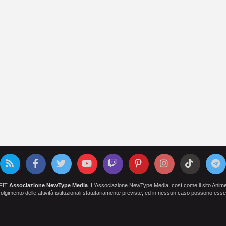
OFIT
Associazione NewType Media
. L'Associazione NewType Media, così come il sito AnimeCl
 svolgimento delle attività istituzionali statutariamente previste, ed in nessun caso possono esser