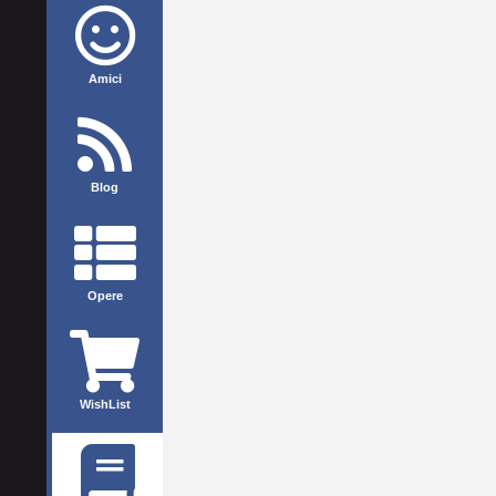
Amici
Blog
Opere
WishList