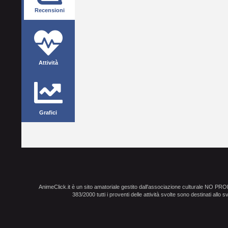
Recensioni
Attività
Grafici
AnimeClick.it è un sito amatoriale gestito dall'associazione culturale NO PR
383/2000 tutti i proventi delle attività svolte sono destinati allo