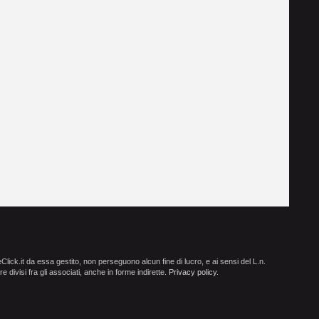
ick.it da essa gestito, non perseguono alcun fine di lucro, e ai sensi del L.n.
e divisi fra gli associati, anche in forme indirette.
Privacy policy
.