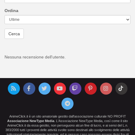
Ordina
Cerca
Nessuna recensione dell'utente.
AnimeClick.it è un sito amatoriale gestito dall'associazione culturale NO PROFIT
Associazione NewType Media
. L'Associazione NewType Media, così come il sito
AnimeClick.it da essa gestito, non perseguono alcun fine di lucro, e ai sensi del L.n.
383/2000 tutti i proventi delle attività svolte sono destinati allo svolgimento delle attività
istituzionali statutariamente previste, ed in nessun caso possono essere divisi fra gli