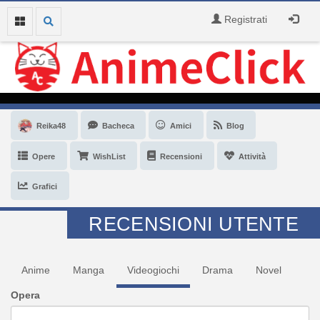
Registrati
Reika48
Bacheca
Amici
Blog
Opere
WishList
Recensioni
Attività
Grafici
RECENSIONI UTENTE
Anime
Manga
Videogiochi
Drama
Novel
Opera