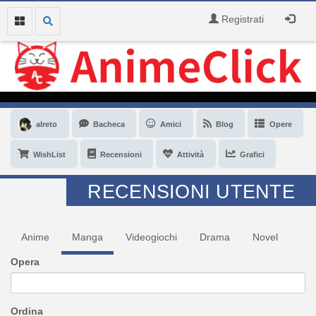
Registrati
alreto
Bacheca
Amici
Blog
Opere
WishList
Recensioni
Attività
Grafici
RECENSIONI UTENTE
Anime
Manga
Videogiochi
Drama
Novel
Opera
Ordina