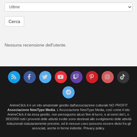
Cerca
Nessuna recensione dell'utente.
AnimeClick.it è un sito amatoriale gestito dall'associazione culturale NO PROFIT
Associazione NewType Media
. L'Associazione NewType Media, così come il sito
AnimeClick.it da essa gestito, non perseguono alcun fine di lucro, e ai sensi del L.n.
383/2000 tutti i proventi delle attività svolte sono destinati allo svolgimento delle attività
istituzionali statutariamente previste, ed in nessun caso possono essere divisi fra gli
associati, anche in forme indirette.
Privacy policy
.