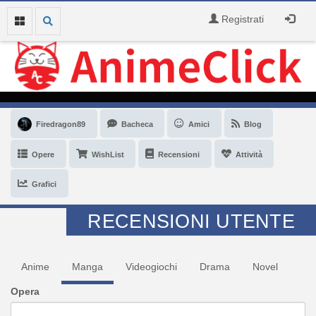
Registrati
Firedragon89
Bacheca
Amici
Blog
Opere
WishList
Recensioni
Attività
Grafici
RECENSIONI UTENTE
Anime
Manga
Videogiochi
Drama
Novel
Opera