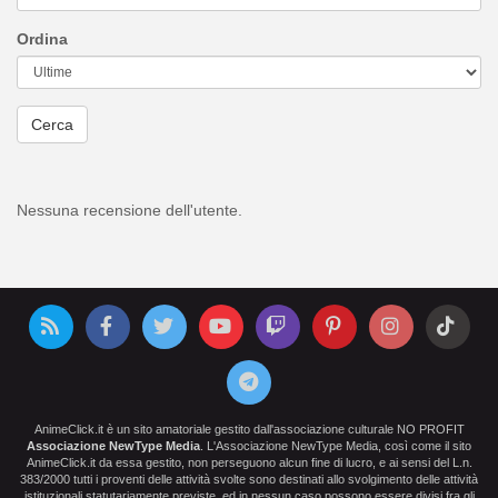
Ordina
Cerca
Nessuna recensione dell'utente.
AnimeClick.it è un sito amatoriale gestito dall'associazione culturale NO PROFIT
Associazione NewType Media
. L'Associazione NewType Media, così come il sito
AnimeClick.it da essa gestito, non perseguono alcun fine di lucro, e ai sensi del L.n.
383/2000 tutti i proventi delle attività svolte sono destinati allo svolgimento delle attività
istituzionali statutariamente previste, ed in nessun caso possono essere divisi fra gli