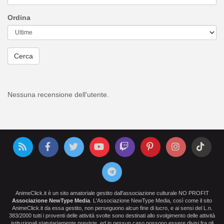
Ordina
Cerca
Nessuna recensione dell'utente.
AnimeClick.it è un sito amatoriale gestito dall'associazione culturale NO PROFIT
Associazione NewType Media
. L'Associazione NewType Media, così come il sito
AnimeClick.it da essa gestito, non perseguono alcun fine di lucro, e ai sensi del L.n.
383/2000 tutti i proventi delle attività svolte sono destinati allo svolgimento delle attività
istituzionali statutariamente previste, ed in nessun caso possono essere divisi fra gli