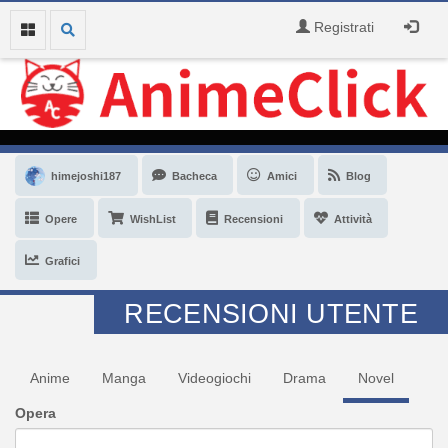
Registrati
himejoshi187
Bacheca
Amici
Blog
Opere
WishList
Recensioni
Attività
Grafici
RECENSIONI UTENTE
Anime
Manga
Videogiochi
Drama
Novel
Opera