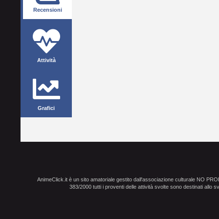
Recensioni
Attività
Grafici
AnimeClick.it è un sito amatoriale gestito dall'associazione culturale NO PR
383/2000 tutti i proventi delle attività svolte sono destinati allo