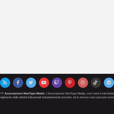
OFIT
Associazione NewType Media
. L'Associazione NewType Media, così come il sito AnimeCl
 svolgimento delle attività istituzionali statutariamente previste, ed in nessun caso possono esser