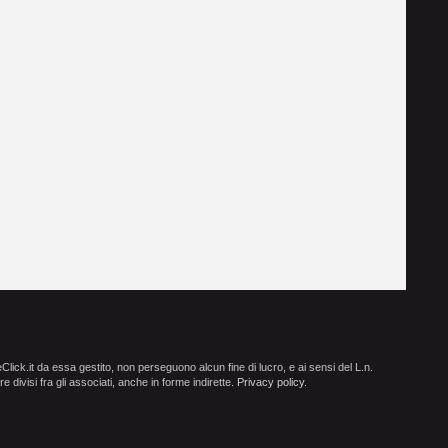
ick.it da essa gestito, non perseguono alcun fine di lucro, e ai sensi del L.n.
e divisi fra gli associati, anche in forme indirette.
Privacy policy
.