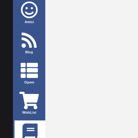
Amici
Blog
Opere
WishList