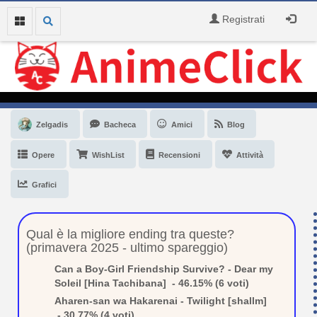
Registrati
Zelgadis
Bacheca
Amici
Blog
Opere
WishList
Recensioni
Attività
Grafici
Qual è la migliore ending tra queste?
(primavera 2025 - ultimo spareggio)
Can a Boy-Girl Friendship Survive? - Dear my
Soleil [Hina Tachibana] - 46.15% (6 voti)
Aharen-san wa Hakarenai - Twilight [shallm]
- 30.77% (4 voti)