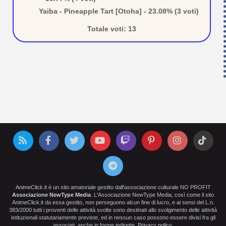
Yaiba - Pineapple Tart [Otoha] - 23.08% (3 voti)
Totale voti: 13
AnimeClick.it è un sito amatoriale gestito dall'associazione culturale NO PROFIT
Associazione NewType Media
. L'Associazione NewType Media, così come il sito
AnimeClick.it da essa gestito, non perseguono alcun fine di lucro, e ai sensi del L.n.
383/2000 tutti i proventi delle attività svolte sono destinati allo svolgimento delle attività
istituzionali statutariamente previste, ed in nessun caso possono essere divisi fra gli
associati, anche in forme indirette.
Privacy policy
.