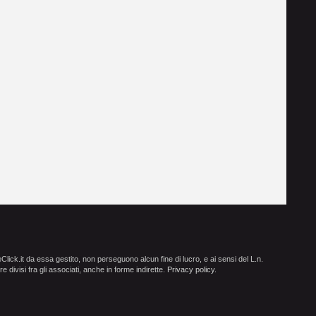
ick.it da essa gestito, non perseguono alcun fine di lucro, e ai sensi del L.n.
e divisi fra gli associati, anche in forme indirette.
Privacy policy
.