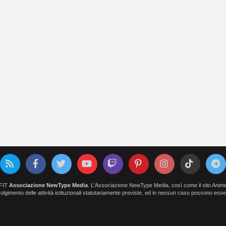
OFIT
Associazione NewType Media
. L'Associazione NewType Media, così come il sito AnimeCl
 svolgimento delle attività istituzionali statutariamente previste, ed in nessun caso possono esser