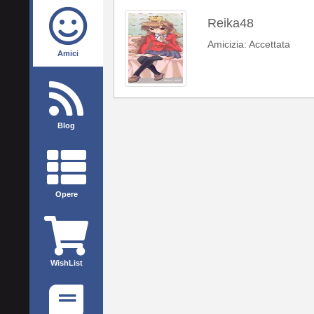
Reika48
Amicizia: Accettata
Amici
Blog
Opere
WishList