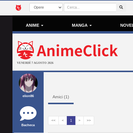
ANIME
MANGA
NOVE
VENERDÌ 7 AGOSTO 2026
elion86
Amici (
1
)
<<
<
1
>
>>
Bacheca