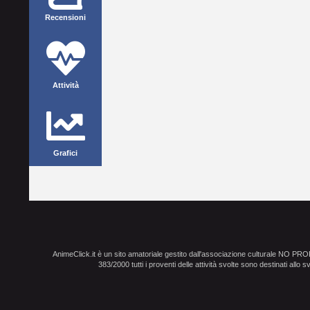
Recensioni
Attività
Grafici
AnimeClick.it è un sito amatoriale gestito dall'associazione culturale NO PR
383/2000 tutti i proventi delle attività svolte sono destinati allo