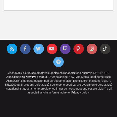
AnimeClick.it è un sito amatoriale gestito dall'associazione culturale NO PROFIT
Associazione NewType Media
. L'Associazione NewType Media, così come il sito
AnimeClick.it da essa gestito, non perseguono alcun fine di lucro, e ai sensi del L.n.
383/2000 tutti i proventi delle attività svolte sono destinati allo svolgimento delle attività
istituzionali statutariamente previste, ed in nessun caso possono essere divisi fra gli
associati, anche in forme indirette.
Privacy policy
.