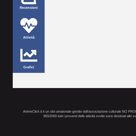
Recensioni
Attività
Grafici
AnimeClick.it è un sito amatoriale gestito dall'associazione culturale NO PR
383/2000 tutti i proventi delle attività svolte sono destinati allo