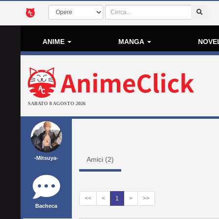
ANIME
MANGA
NOVE
SABATO 8 AGOSTO 2026
-Mitsuya-
Amici (
2
)
<<
<
1
>
>>
Bacheca