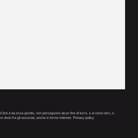
ick.it da essa gestito, non perseguono alcun fine di lucro, e ai sensi del L.n.
e divisi fra gli associati, anche in forme indirette.
Privacy policy
.