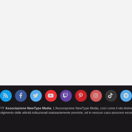
OFIT
Associazione NewType Media
. L'Associazione NewType Media, così come il sito AnimeCl
 svolgimento delle attività istituzionali statutariamente previste, ed in nessun caso possono esser