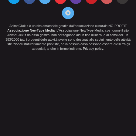
AnimeClick.it è un sito amatoriale gestito dall'associazione culturale NO PROFIT
Associazione NewType Media
. L'Associazione NewType Media, così come il sito
AnimeClick.it da essa gestito, non perseguono alcun fine di lucro, e ai sensi del L.n.
383/2000 tutti i proventi delle attività svolte sono destinati allo svolgimento delle attività
istituzionali statutariamente previste, ed in nessun caso possono essere divisi fra gli
associati, anche in forme indirette.
Privacy policy
.