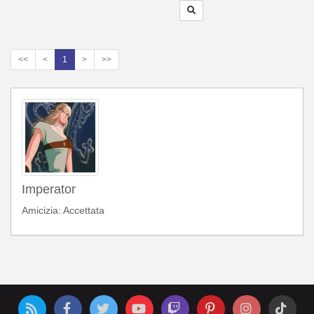
<<
<
1
>
>>
Imperator
Amicizia: Accettata