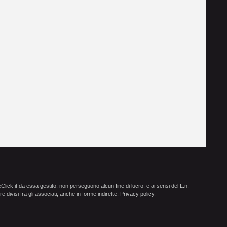
ick.it da essa gestito, non perseguono alcun fine di lucro, e ai sensi del L.n.
e divisi fra gli associati, anche in forme indirette.
Privacy policy
.