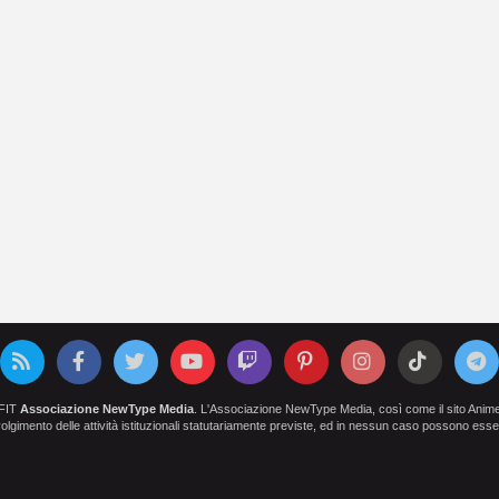
OFIT
Associazione NewType Media
. L'Associazione NewType Media, così come il sito AnimeCl
 svolgimento delle attività istituzionali statutariamente previste, ed in nessun caso possono esser