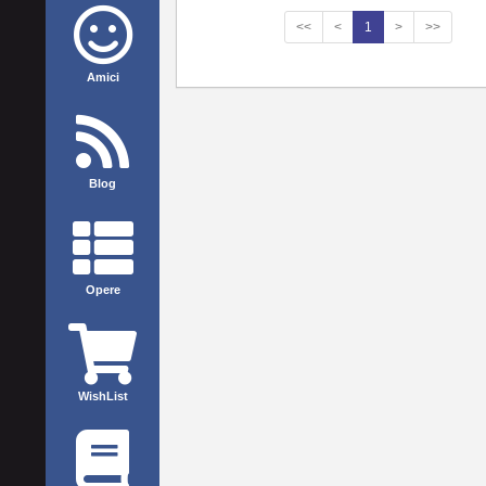
<<
<
1
>
>>
Amici
Blog
Opere
WishList