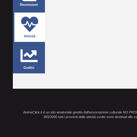
Recensioni
Attività
Grafici
AnimeClick.it è un sito amatoriale gestito dall'associazione culturale NO PR
383/2000 tutti i proventi delle attività svolte sono destinati allo