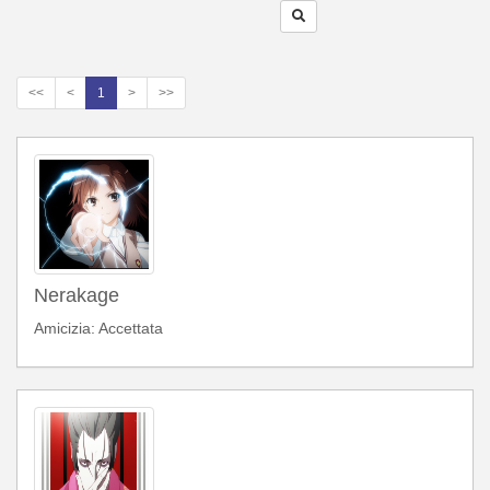
<<
<
1
>
>>
Nerakage
Amicizia: Accettata