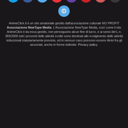
AnimeClick.it è un sito amatoriale gestito dall'associazione culturale NO PROFIT
Associazione NewType Media
. L'Associazione NewType Media, così come il sito
AnimeClick.it da essa gestito, non perseguono alcun fine di lucro, e ai sensi del L.n.
383/2000 tutti i proventi delle attività svolte sono destinati allo svolgimento delle attività
istituzionali statutariamente previste, ed in nessun caso possono essere divisi fra gli
associati, anche in forme indirette.
Privacy policy
.