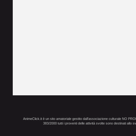
AnimeClick.it è un sito amatoriale gestito dall'associazione culturale NO PR
383/2000 tutti i proventi delle attività svolte sono destinati allo