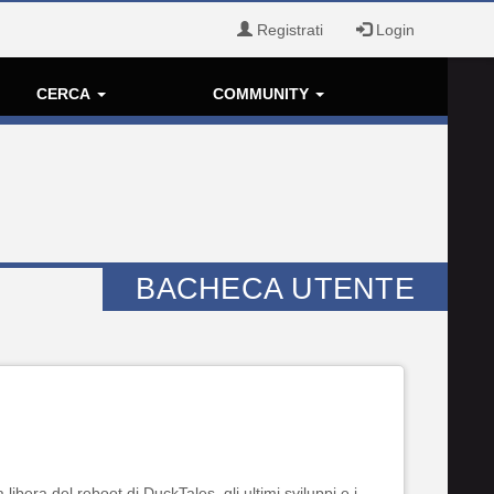
Registrati
Login
CERCA
COMMUNITY
BACHECA UTENTE
ibera del reboot di DuckTales, gli ultimi sviluppi e i