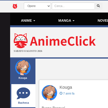
ANIME
MANGA
NOVE
SABATO 8 AGOSTO 2026
Kouga
Kouga
7 anni fa
Bacheca
Buona Pasqua!