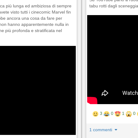
fica più lunga ed ambiziosa di sempre
tabu rotti dagli sceneggia
vete visto tutti i cinecomic Marvel fin
arebbe ancora una cosa da fare per
e non hanno apparentemente nulla in
più profonda e stratificata nel
3
0
1
0
1 commenti