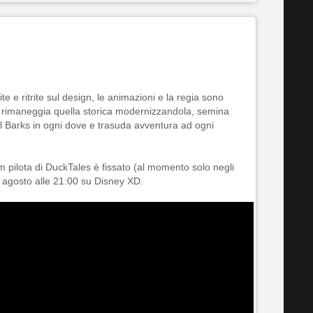
ite e ritrite sul design, le animazioni e la regia sono
... rimaneggia quella storica modernizzandola, semina
Carl Barks in ogni dove e trasuda avventura ad ogni
m pilota di DuckTales è fissato (al momento solo negli
2 agosto alle 21:00 su Disney XD.