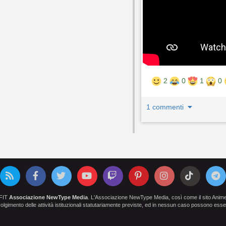
2
0
1
0
1 commenti
OFIT
Associazione NewType Media
. L'Associazione NewType Media, così come il sito AnimeCl
 svolgimento delle attività istituzionali statutariamente previste, ed in nessun caso possono esser