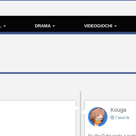
L
DRAMA
VIDEOGIOCHI
Kouga
7 anni fa
Su YouTube parlo a ruota l