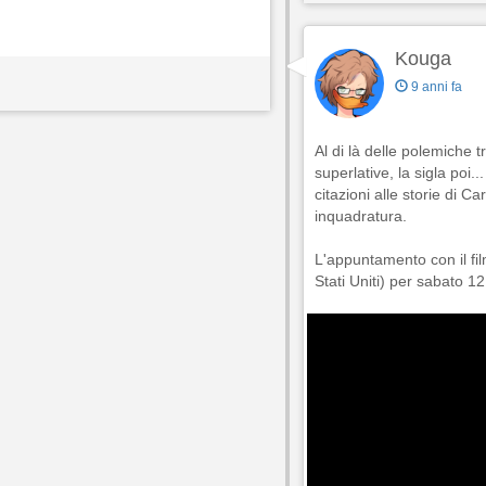
Kouga
9 anni fa
Al di là delle polemiche tr
superlative, la sigla poi
citazioni alle storie di 
inquadratura.
L'appuntamento con il fil
Stati Uniti) per sabato 1