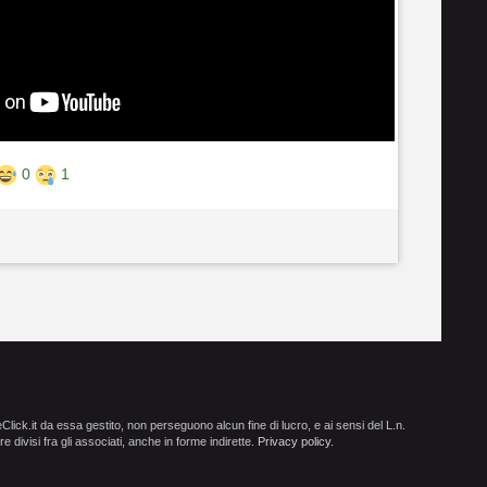
0
1
ick.it da essa gestito, non perseguono alcun fine di lucro, e ai sensi del L.n.
e divisi fra gli associati, anche in forme indirette.
Privacy policy
.