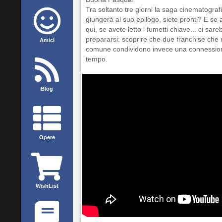
Tra soltanto tre giorni la saga cinematogra
giungerà al suo epilogo, siete pronti? E se a
qui, se avete letto i fumetti chiave... ci s
prepararsi: scoprire che due franchise ch
Amici
comune condividono invece una connessione 
tempo.
Blog
Opere
WishList