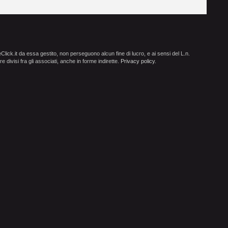
ick.it da essa gestito, non perseguono alcun fine di lucro, e ai sensi del L.n.
e divisi fra gli associati, anche in forme indirette.
Privacy policy
.