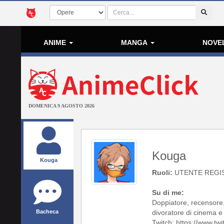
ANIME
MANGA
NOVE
DOMENICA 9 AGOSTO 2026
Kouga
Kouga
Ruoli:
UTENTE REGI
Su di me:
Doppiatore, recensore,
Bacheca
divoratore di cinema e 
Twitch: https://www.tw