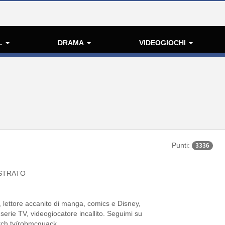
L
DRAMA
VIDEOGIOCHI
Punti:
3336
STRATO
 lettore accanito di manga, comics e Disney,
serie TV, videogiocatore incallito. Seguimi su
itch.tv/robmcquack