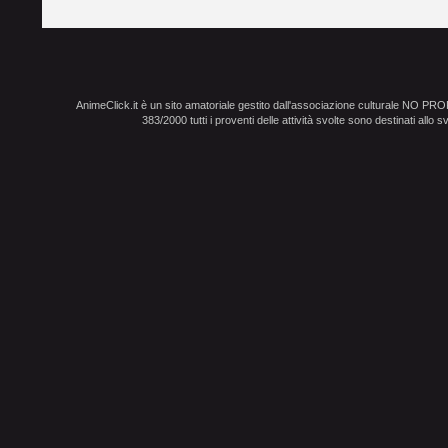
AnimeClick.it è un sito amatoriale gestito dall'associazione culturale NO PR
383/2000 tutti i proventi delle attività svolte sono destinati allo