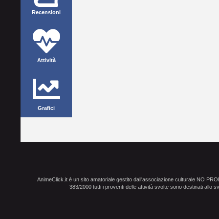
Recensioni
Attività
Grafici
AnimeClick.it è un sito amatoriale gestito dall'associazione culturale NO PR
383/2000 tutti i proventi delle attività svolte sono destinati allo