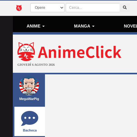
ANIME
MANGA
NOVE
GIOVEDÌ 6 AGOSTO 2026
MegaWarPig
Bacheca