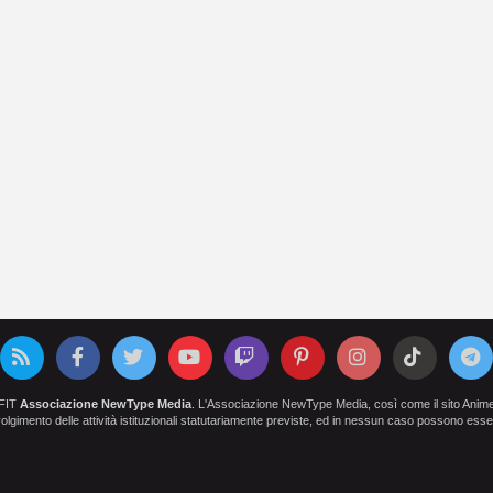
OFIT
Associazione NewType Media
. L'Associazione NewType Media, così come il sito AnimeCl
 svolgimento delle attività istituzionali statutariamente previste, ed in nessun caso possono esser