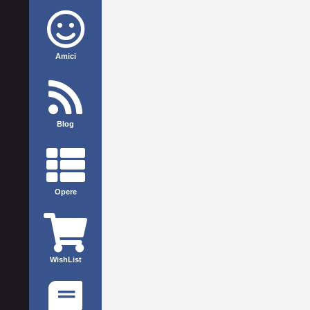
Amici
Blog
Opere
WishList