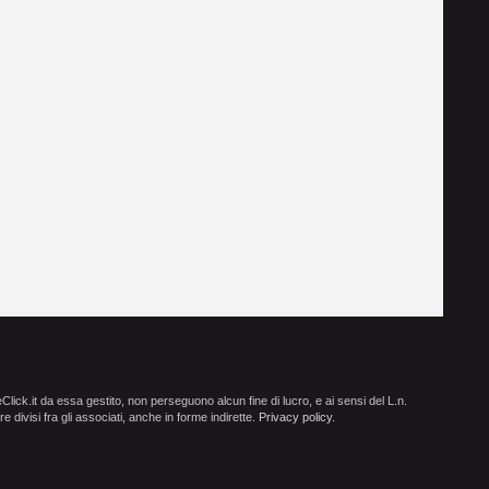
ick.it da essa gestito, non perseguono alcun fine di lucro, e ai sensi del L.n.
e divisi fra gli associati, anche in forme indirette.
Privacy policy
.