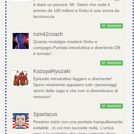
è stato un piacere. Mr. Satan che cede il
premio da 100 milioni a Goku è una scena da
lacrimuccia
05/07/2015
rum42coach
Quanta nostalgia rivedere Goku e
compagni.Puntata introduttiva e divertente.DB
è tornato!
05/07/2015
KazuyaRyuzaki
Episodio introduttivo leggero e divertente!
Spero vivamente appaiano tutti i personaggi
storici della saga e che non si dimenticano di
nessuno!
05/07/2015
Spartacus
Pessimo inizio con una puntata tranquillamente
evitabile , in cui non succede nulla. L'unica
nota è la nostalgia che viene vedendo dopo