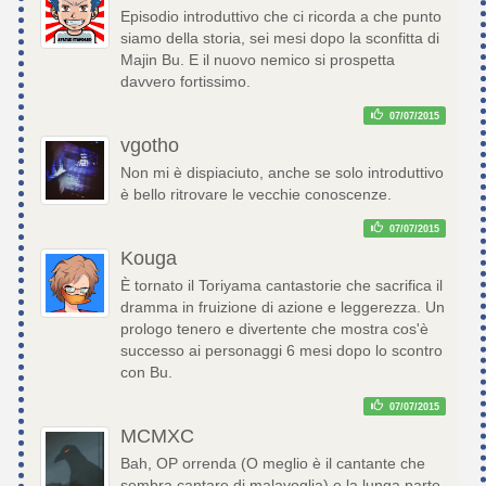
Episodio introduttivo che ci ricorda a che punto
siamo della storia, sei mesi dopo la sconfitta di
Majin Bu. E il nuovo nemico si prospetta
davvero fortissimo.
07/07/2015
vgotho
Non mi è dispiaciuto, anche se solo introduttivo
è bello ritrovare le vecchie conoscenze.
07/07/2015
Kouga
È tornato il Toriyama cantastorie che sacrifica il
dramma in fruizione di azione e leggerezza. Un
prologo tenero e divertente che mostra cos'è
successo ai personaggi 6 mesi dopo lo scontro
con Bu.
07/07/2015
MCMXC
Bah, OP orrenda (O meglio è il cantante che
sembra cantare di malavoglia) e la lunga parte