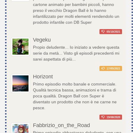
cartone animato per bambini piccoli, hanno
preso il vecchio Dragon Ball è lo hanno
infantilizzato per molti elementi rendendolo un
prodotto infantile con DB Super
05/10/2021
Vegeku
Propio deludente... Io iniziato a vedere questa
serie da metà... Visto gli episodi precedenti mi
sarei aspettata di più...
17/05/2021
Horizont
Primo episodio molto banale e commerciale.
Qualità tecnica bassa, animazioni e trama di
poca qualità. Dragon Ball con Super è
diventato un prodotto che non è ne carne ne
pesce.
19/08/2020
Fabbrizio_on_the_Road
Primo episodio abbastanza deludente, con una