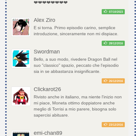
❤️❤️❤️❤️❤️❤️❤️❤️
07/10/2023
Alex Ziro
E si torna. Primo episodio carino, semplice
introduzione, sinceramente non mi dispiace.
28/12/2016
Swordman
Bello, a suo modo, rivedere Dragon Ball nel
suo "classico" spazio, peccato che l'episodio
sia in se abbastanza insignificante.
26/12/2016
Clickarot26
Rivisto anche in italiano, ma niente l'inizio non
mi piace, Moneta ottimo doppiatore anche
meglio di Torrisi a mio parere, bisogna solo
sapercisi abituare.
23/12/2016
emi-chan89