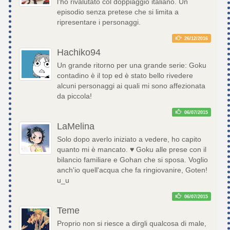
l'ho rivalutato col doppiaggio italiano. Un
episodio senza pretese che si limita a
ripresentare i personaggi.
26/12/2016
Hachiko94
Un grande ritorno per una grande serie: Goku
contadino è il top ed è stato bello rivedere
alcuni personaggi ai quali mi sono affezionata
da piccola!
06/07/2015
LaMelina
Solo dopo averlo iniziato a vedere, ho capito
quanto mi è mancato. ♥ Goku alle prese con il
bilancio familiare e Gohan che si sposa. Voglio
anch'io quell'acqua che fa ringiovanire, Goten!
u_u
06/07/2015
Teme
Proprio non si riesce a dirgli qualcosa di male,