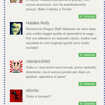
nuove avventure, non ha assolutamente
prezzo. Bello il tributo a Torrisi!
23/12/2016
Hatake Rufy
Ricomincia Dragon Ball! Vedremo se sarà stata
una scelta saggia quella di riprendere la saga..
Per ora abbiamo un episodio carino, inoltre mai
ascoltato le voci originali quindi sono molto
eccitato!
08/04/2016
Utente10093
Goku e i suoi amici sono tornati, primo episodio
divertente, ma è ancora presto per dare un
giudizio, speriamo in bene!
29/03/2016
eltorito
Goku è tornato!!!
25/02/2016