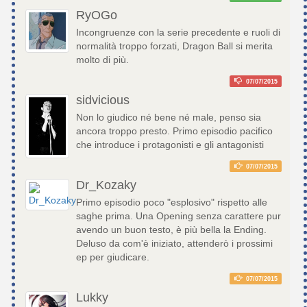
RyOGo
Incongruenze con la serie precedente e ruoli di
normalità troppo forzati, Dragon Ball si merita
molto di più.
07/07/2015
sidvicious
Non lo giudico né bene né male, penso sia
ancora troppo presto. Primo episodio pacifico
che introduce i protagonisti e gli antagonisti
07/07/2015
Dr_Kozaky
Primo episodio poco "esplosivo" rispetto alle
saghe prima. Una Opening senza carattere pur
avendo un buon testo, è più bella la Ending.
Deluso da com'è iniziato, attenderò i prossimi
ep per giudicare.
07/07/2015
Lukky