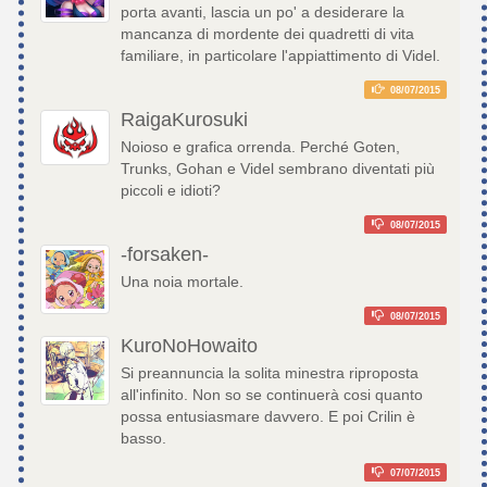
porta avanti, lascia un po' a desiderare la
mancanza di mordente dei quadretti di vita
familiare, in particolare l'appiattimento di Videl.
08/07/2015
RaigaKurosuki
Noioso e grafica orrenda. Perché Goten,
Trunks, Gohan e Videl sembrano diventati più
piccoli e idioti?
08/07/2015
-forsaken-
Una noia mortale.
08/07/2015
KuroNoHowaito
Si preannuncia la solita minestra riproposta
all'infinito. Non so se continuerà cosi quanto
possa entusiasmare davvero. E poi Crilin è
basso.
07/07/2015