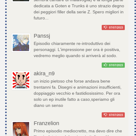
dedicata a Goten e Trunks è uno strazio degno
dei peggiori filler della serie Z. Spero migliori in
futuro...
07/07/2015
Panssj
Episodio chiaramente re-introduttivo dei
personaggi. L'impressione per ora è positiva,
vedremo meglio quando si arriverà al sodo.
07/07/2015
akira_n9
un inizio pietoso che forse andava bene
trentanni fa. Disegni e animazioni insufficienti,
doppiaggio vecchio e fastidiosissimo. Per ora
solo un ep inutile fatto a caso,speriamo gli
diano un senso
07/07/2015
Franzelion
Primo episodio mediocretto, ma devo dire che