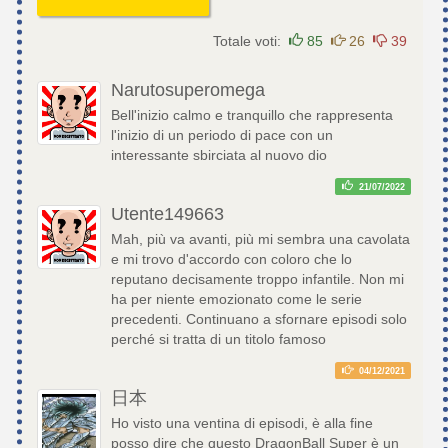
Totale voti:
85
26
39
Narutosuperomega
Bell'inizio calmo e tranquillo che rappresenta
l'inizio di un periodo di pace con un
interessante sbirciata al nuovo dio
21/07/2022
Utente149663
Mah, più va avanti, più mi sembra una cavolata
e mi trovo d'accordo con coloro che lo
reputano decisamente troppo infantile. Non mi
ha per niente emozionato come le serie
precedenti. Continuano a sfornare episodi solo
perché si tratta di un titolo famoso
04/12/2021
日本
Ho visto una ventina di episodi, è alla fine
posso dire che questo DragonBall Super è un