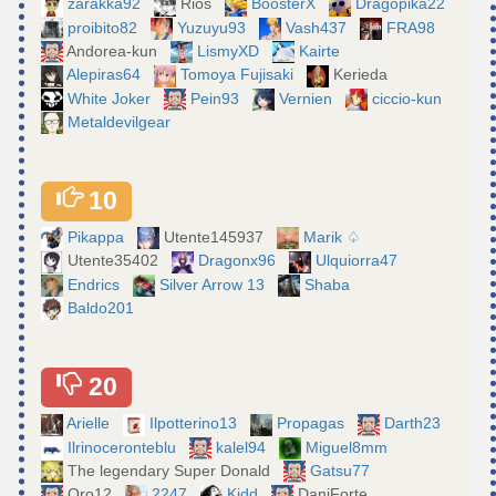
zarakka92
Rios
BoosterX
Dragopika22
proibito82
Yuzuyu93
Vash437
FRA98
Andorea-kun
LismyXD
Kairte
Alepiras64
Tomoya Fujisaki
Kerieda
White Joker
Pein93
Vernien
ciccio-kun
Metaldevilgear
10
Pikappa
Utente145937
Marik ♤
Utente35402
Dragonx96
Ulquiorra47
Endrics
Silver Arrow 13
Shaba
Baldo201
20
Arielle
Ilpotterino13
Propagas
Darth23
Ilrinoceronteblu
kalel94
Miguel8mm
The legendary Super Donald
Gatsu77
Oro12
2247
Kidd
DaniForte