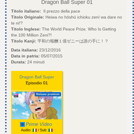
Dragon Ball Super
01
Titolo italiano:
Il prezzo della pace
Titolo Originale:
Heiwa no hōshū ichioku zenī wa dare no
te ni!?
Titolo Inglese:
The World Peace Prize. Who Is Getting
the 100 Million Zeni?!
Titolo Kanji:
平和の報酬１億ゼニーは誰の手に！？
Data italiana:
23/12/2016
Data in patria:
05/07/2015
Durata:
24 minuti
Dragon Ball Super
Episodio 01
Release premium
Prime Video
Audio:
/ Sub: