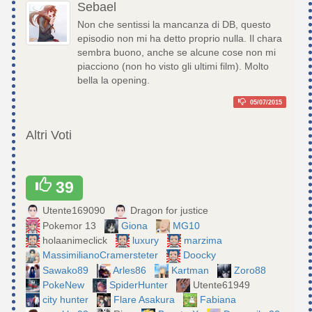
Sebael
Non che sentissi la mancanza di DB, questo
episodio non mi ha detto proprio nulla. Il chara
sembra buono, anche se alcune cose non mi
piacciono (non ho visto gli ultimi film). Molto
bella la opening.
05/07/2015
Altri Voti
39
Utente169090
Dragon for justice
Pokemor 13
Giona
MG10
holaanimeclick
luxury
marzima
MassimilianoCramersteter
Doocky
Sawako89
Arles86
Kartman
Zoro88
PokeNew
SpiderHunter
Utente61949
city hunter
Flare Asakura
Fabiana