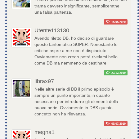
trama davvero insignificante, semplicemtne
una falsa partenza.
15/05/2020
Utente113130
Avendo riletto DB, ho deciso di guardare
questo fantomatico SUPER. Nonostante le
critiche aspre a me non è dispiaciuto.
Ovviamente non credo potrà rivelarsi bello
come DB ma nemmeno da cestinare.
23/12/2019
librax97
Nelle altre serie di DB il primo episodio è
sempre un punto importante,in quanto
necessario per introdurre gli elementi della
nuova serie. Ovviamente in DBS questo
concetto non ha rilevanza.
05/07/2019
megna1