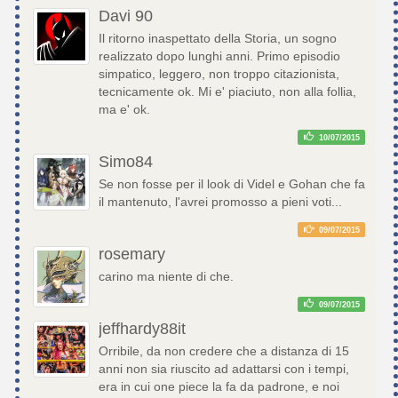
Davi 90
Il ritorno inaspettato della Storia, un sogno
realizzato dopo lunghi anni. Primo episodio
simpatico, leggero, non troppo citazionista,
tecnicamente ok. Mi e' piaciuto, non alla follia,
ma e' ok.
10/07/2015
Simo84
Se non fosse per il look di Videl e Gohan che fa
il mantenuto, l'avrei promosso a pieni voti...
09/07/2015
rosemary
carino ma niente di che.
09/07/2015
jeffhardy88it
Orribile, da non credere che a distanza di 15
anni non sia riuscito ad adattarsi con i tempi,
era in cui one piece la fa da padrone, e noi