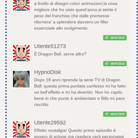
a livello di disegni colori animazioni,la cosa
migliore che ho visto quest'anno,si sente il
peso del franchise che dalle premesse
ritornera' a splendere davvero.un filler
essenziale allo svolgimento.
06/07/2015
Utente51273
È Dragon Ball, serve altro?
06/07/2015
HypnoDisk
Dopo 18 anni riprende la serie TV di Dragon
Ball; questa prima puntata confesso mi ha fatto
un bell'effetto e mi ha divertito. Non ho capito
bene in che punto è ambientato e Bills mi pare
riscritto.
05/07/2015
Utente29592
Effetto nostalgia! Questo primo episodio è
povero di azione ma rivedere certi personaggi