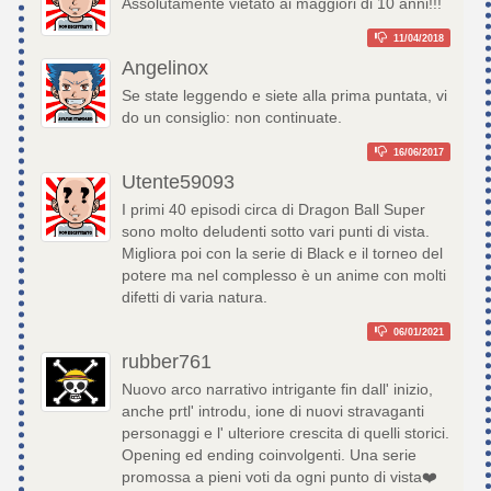
Assolutamente vietato ai maggiori di 10 anni!!!
11/04/2018
Angelinox
Se state leggendo e siete alla prima puntata, vi
do un consiglio: non continuate.
16/06/2017
Utente59093
I primi 40 episodi circa di Dragon Ball Super
sono molto deludenti sotto vari punti di vista.
Migliora poi con la serie di Black e il torneo del
potere ma nel complesso è un anime con molti
difetti di varia natura.
06/01/2021
rubber761
Nuovo arco narrativo intrigante fin dall' inizio,
anche prtl' introdu, ione di nuovi stravaganti
personaggi e l' ulteriore crescita di quelli storici.
Opening ed ending coinvolgenti. Una serie
promossa a pieni voti da ogni punto di vista❤️