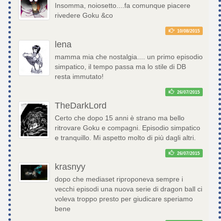
Insomma, noiosetto....fa comunque piacere
rivedere Goku &co
10/08/2015
lena
mamma mia che nostalgia.... un primo episodio
simpatico, il tempo passa ma lo stile di DB
resta immutato!
26/07/2015
TheDarkLord
Certo che dopo 15 anni è strano ma bello
ritrovare Goku e compagni. Episodio simpatico
e tranquillo. Mi aspetto molto di più dagli altri.
26/07/2015
krasnyy
dopo che mediaset riproponeva sempre i
vecchi episodi una nuova serie di dragon ball ci
voleva troppo presto per giudicare speriamo
bene