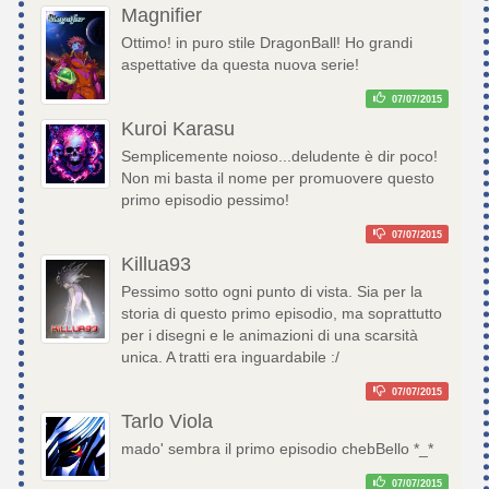
Magnifier
Ottimo! in puro stile DragonBall! Ho grandi
aspettative da questa nuova serie!
07/07/2015
Kuroi Karasu
Semplicemente noioso...deludente è dir poco!
Non mi basta il nome per promuovere questo
primo episodio pessimo!
07/07/2015
Killua93
Pessimo sotto ogni punto di vista. Sia per la
storia di questo primo episodio, ma soprattutto
per i disegni e le animazioni di una scarsità
unica. A tratti era inguardabile :/
07/07/2015
Tarlo Viola
mado' sembra il primo episodio chebBello *_*
07/07/2015