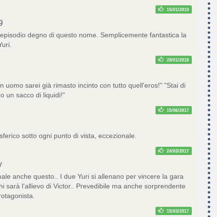
15/01/2019
9
episodio degno di questo nome. Semplicemente fantastica la
Yuri.
28/01/2018
n uomo sarei già rimasto incinto con tutto quell'eros!" "Stai di
 un sacco di liquidi!"
15/06/2017
sferico sotto ogni punto di vista, eccezionale.
24/03/2017
y
ale anche questo.. I due Yuri si allenano per vincere la gara
i sarà l'allievo di Victor.. Prevedibile ma anche sorprendente
protagonista.
15/03/2017