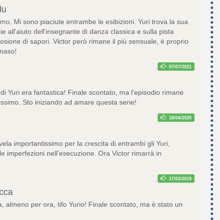
lu
simo. Mi sono piaciute entrambe le esibizioni. Yuri trova la sua
ie all'aiuto dell'insegnante di danza classica e sulla pista
osione di sapori. Victor però rimane il più sensuale, è proprio
 naso!
07/07/2021
di Yuri era fantastica! Finale scontato, ma l'episodio rimane
ssimo. Sto iniziando ad amare questa serie!
18/04/2020
ivela importantissimo per la crescita di entrambi gli Yuri,
e imperfezioni nell'esecuzione. Ora Victor rimarrà in
17/02/2019
cca
, almeno per ora, tifo Yurio! Finale scontato, ma è stato un