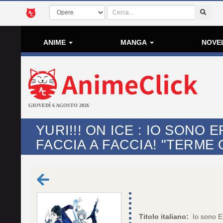
ANIME
MANGA
NOVE
GIOVEDÌ 6 AGOSTO 2026
YURI!!! ON ICE : IO SONO 
FACCIA A FACCIA! "TERME 
Titolo italiano:
Io sono Er