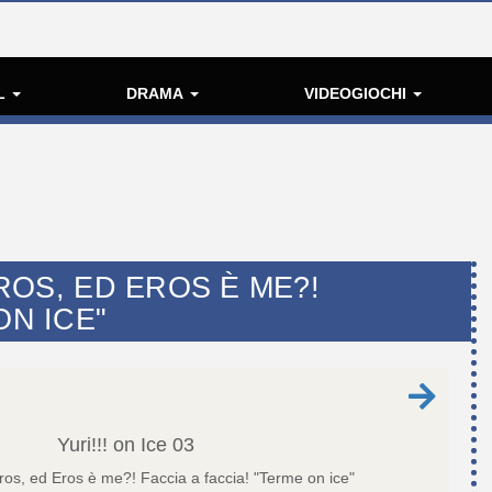
L
DRAMA
VIDEOGIOCHI
EROS, ED EROS È ME?!
ON ICE"
Yuri!!! on Ice
03
os, ed Eros è me?! Faccia a faccia! "Terme on ice"