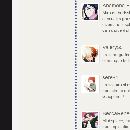
Anemone B
Altro ep bellis
sensualità graz
diventa un'espl
da sangue dal
Valery55
La coreografia 
comunque belli
sere91
Lo scontro si r
nonostante dell
Giappone!!!
BeccaRebe
Mi dispiace, ma
buon episodio!