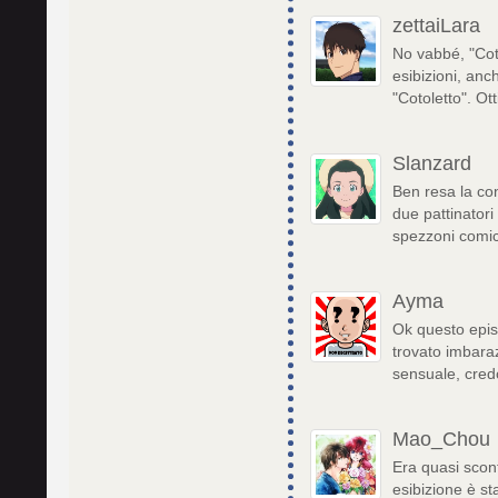
zettaiLara
No vabbé, "Cot
esibizioni, anc
"Cotoletto". Ot
Slanzard
Ben resa la con
due pattinatori
spezzoni comic
Ayma
Ok questo epis
trovato imbara
sensuale, credo
Mao_Chou
Era quasi scont
esibizione è st