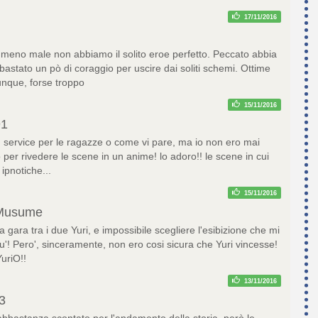
17/11/2016
 meno male non abbiamo il solito eroe perfetto. Peccato abbia
bastato un pò di coraggio per uscire dai soliti schemi. Ottime
unque, forse troppo
15/11/2016
91
 service per le ragazze o come vi pare, ma io non ero mai
o per rivedere le scene in un anime! lo adoro!! le scene in cui
ipnotiche...
15/11/2016
Musume
a gara tra i due Yuri, e impossibile scegliere l'esibizione che mi
piu'! Pero', sinceramente, non ero cosi sicura che Yuri vincesse!
uriO!!
13/11/2016
3
a abbastanza scontato per l'andamento della storia, però le