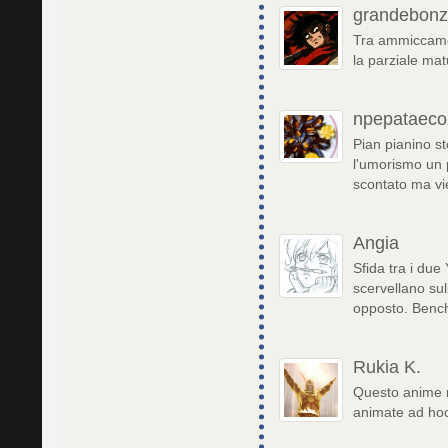
grandebon
Tra ammiccamen
la parziale mat
npepataeco
Pian pianino s
l'umorismo un 
scontato ma vi
Angia
Sfida tra i due
scervellano sull
opposto. Benché
Rukia K.
Questo anime mi
animate ad hoc