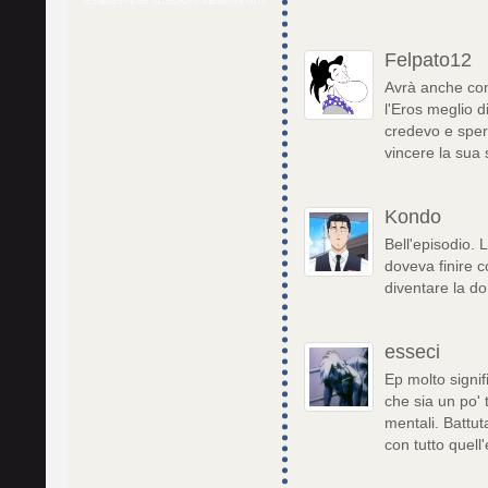
Felpato12
Avrà anche com
l'Eros meglio d
credevo e sper
vincere la su
Kondo
Bell'episodio.
doveva finire c
diventare la d
esseci
Ep molto signifi
che sia un po'
mentali. Battut
con tutto quell