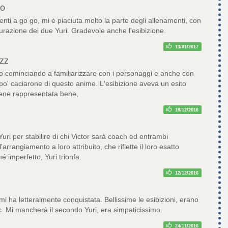
zo
ti a go go, mi è piaciuta molto la parte degli allenamenti, con
urazione dei due Yuri. Gradevole anche l'esibizione.
13/01/2017
zz
to cominciando a familiarizzare con i personaggi e anche con
po' caciarone di questo anime. L'esibizione aveva un esito
ene rappresentata bene,
18/12/2016
 Yuri per stabilire di chi Victor sarà coach ed entrambi
'arrangiamento a loro attribuito, che riflette il loro esatto
 imperfetto, Yuri trionfa.
12/12/2016
 ha letteralmente conquistata. Bellissime le esibizioni, erano
. Mi mancherà il secondo Yuri, era simpaticissimo.
24/11/2016