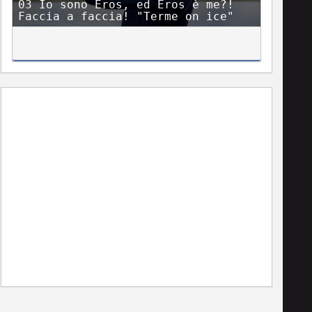
03 Io sono Eros, ed Eros è me?!
Faccia a faccia! "Terme on ice"