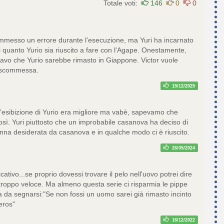
Totale voti:
146
0
0
messo un errore durante l'esecuzione, ma Yuri ha incarnato
i quanto Yurio sia riuscito a fare con l'Agape. Onestamente,
avo che Yurio sarebbe rimasto in Giappone. Victor vuole
a scommessa.
15/12/2025
 L'esibizione di Yurio era migliore ma vabè, sapevamo che
osì. Yuri piuttosto che un improbabile casanova ha deciso di
onna desiderata da casanova e in qualche modo ci è riuscito.
26/05/2024
cativo...se proprio dovessi trovare il pelo nell'uovo potrei dire
 troppo veloce. Ma almeno questa serie ci risparmia le pippe
a da segnarsi:"Se non fossi un uomo sarei già rimasto incinto
'eros"
16/12/2022