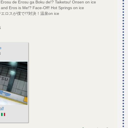
 Erosu de Erosu ga Boku de!? Taiketsu! Onsen on ice
 and Eros is Me!? Face-Off! Hot Springs on ice
ロスが僕で!?対決！温泉on ice
6
e
3
ll
: