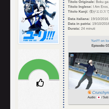
Titolo Originale:
Boku ga
Titolo Inglese:
I Am Eros,
Titolo Kanji:
僕がエロスでエ
Data italiana:
19/10/2016
Data in patria:
19/10/201
Durata:
24 minuti
Yuri!!! on Ic
Episodio 0
Crunchyro
Audio:
/ Sub