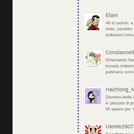
Elam
Ah è caduto, e
vinto, sarebbe 
esibizioni com
Constance
Chiamatelo fan
tornata indietr
pattinano sono 
Haizhong_
Davvero bella l
e' piaciuta di 
Mi spiace per Y
Utente2907
Il risultato er