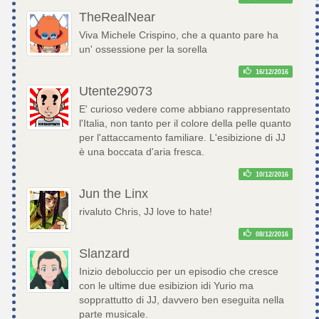
TheRealNear
Viva Michele Crispino, che a quanto pare ha
un' ossessione per la sorella
16/12/2016
Utente29073
E' curioso vedere come abbiano rappresentato
l'Italia, non tanto per il colore della pelle quanto
per l'attaccamento familiare. L'esibizione di JJ
è una boccata d'aria fresca.
10/12/2016
Jun the Linx
rivaluto Chris, JJ love to hate!
08/12/2016
Slanzard
Inizio deboluccio per un episodio che cresce
con le ultime due esibizion idi Yurio ma
sopprattutto di JJ, davvero ben eseguita nella
parte musicale.