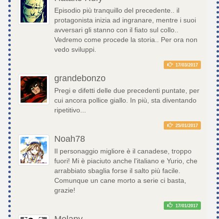
Episodio più tranquillo del precedente.. il
protagonista inizia ad ingranare, mentre i suoi
avversari gli stanno con il fiato sul collo..
Vedremo come procede la storia.. Per ora non
vedo sviluppi.
17/03/2017
grandebonzo
Pregi e difetti delle due precedenti puntate, per
cui ancora pollice giallo. In più, sta diventando
ripetitivo...
25/01/2017
Noah78
Il personaggio migliore è il canadese, troppo
fuori! Mi è piaciuto anche l'italiano e Yurio, che
arrabbiato sbaglia forse il salto più facile.
Comunque un cane morto a serie ci basta,
grazie!
17/01/2017