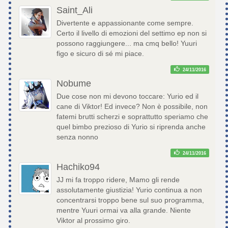
Saint_Ali
Divertente e appassionante come sempre.
Certo il livello di emozioni del settimo ep non si
possono raggiungere... ma cmq bello! Yuuri
figo e sicuro di sé mi piace.
24/11/2016
Nobume
Due cose non mi devono toccare: Yurio ed il
cane di Viktor! Ed invece? Non è possibile, non
fatemi brutti scherzi e soprattutto speriamo che
quel bimbo prezioso di Yurio si riprenda anche
senza nonno
24/11/2016
Hachiko94
JJ mi fa troppo ridere, Mamo gli rende
assolutamente giustizia! Yurio continua a non
concentrarsi troppo bene sul suo programma,
mentre Yuuri ormai va alla grande. Niente
Viktor al prossimo giro.