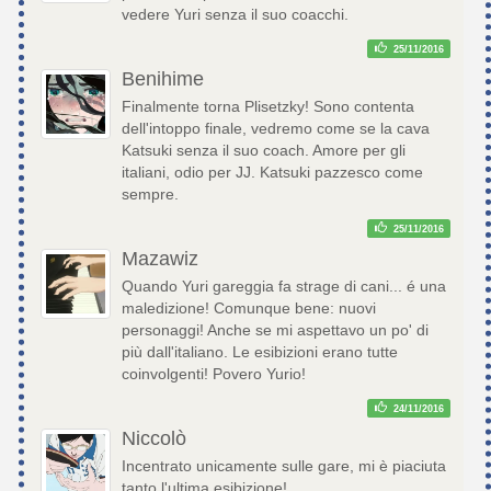
vedere Yuri senza il suo coacchi.
25/11/2016
Benihime
Finalmente torna Plisetzky! Sono contenta
dell'intoppo finale, vedremo come se la cava
Katsuki senza il suo coach. Amore per gli
italiani, odio per JJ. Katsuki pazzesco come
sempre.
25/11/2016
Mazawiz
Quando Yuri gareggia fa strage di cani... é una
maledizione! Comunque bene: nuovi
personaggi! Anche se mi aspettavo un po' di
più dall'italiano. Le esibizioni erano tutte
coinvolgenti! Povero Yurio!
24/11/2016
Niccolò
Incentrato unicamente sulle gare, mi è piaciuta
tanto l'ultima esibizione!