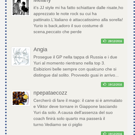
Melany
it's JJ style mi ha fatto schiattare dalle risate,ho
apprezzato le note rock su cui ha
pattinato.L'italiano è attaccatissimo alla sorella!
Yurio is back,adoro il suo costume di
scena,peccato che perde
28/12/2016
Angia
Prosegue il GP nella tappa di Russia e i due
Yuri al momento rientrano nella top 3.
Esibizioni belle sempre con qualcuno che si
distingue dal solito. Provvedo guai in arrivo...
19/12/2016
npepataecozz
Cercherò di fare il mago: il cane si è ammalato
e Viktor deve tornare in Giappone lasciando
Yuri da solo. A causa dell'assenza del suo
coach finirà solo quarto ma passerà il
turno.Vediamo se ci piglio
19/12/2016