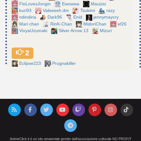
FloLovesJongin
Ewowwa
Mauizio
kuri93
Valeeeeh.dm
Tsukimi
razy
ndindina
Dark96
Enid
jennymaycry
Mari chan
RinK-Chan
MidoriChan
ef26
VixyaUzumaki
Silver Arrow 13
Mizuri
2
Eclipse223
Prugnakiller
AnimeClick.it è un sito amatoriale gestito dall'associazione culturale NO PROFIT