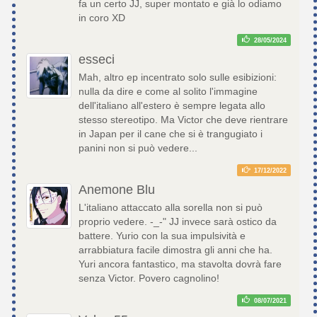
fa un certo JJ, super montato e già lo odiamo
in coro XD
28/05/2024
esseci
Mah, altro ep incentrato solo sulle esibizioni:
nulla da dire e come al solito l'immagine
dell'italiano all'estero è sempre legata allo
stesso stereotipo. Ma Victor che deve rientrare
in Japan per il cane che si è trangugiato i
panini non si può vedere...
17/12/2022
Anemone Blu
L'italiano attaccato alla sorella non si può
proprio vedere. -_-" JJ invece sarà ostico da
battere. Yurio con la sua impulsività e
arrabbiatura facile dimostra gli anni che ha.
Yuri ancora fantastico, ma stavolta dovrà fare
senza Victor. Povero cagnolino!
08/07/2021