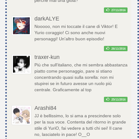
perché mai una gioia?
27/11/2016
darkALYE
Nooooo, non mi toccate il cane di Viktor! E
Yurio coraggio! Ci sono anche nuovi
personaggi! Un'altro buon episodio!
26/11/2016
traxer-kun
Più che sull'italiano, che mi sembra abbastanza
piatto come personaggio, pare si stiano
concentrando quasi sulla sorella: non mi
stupirei se in futuro avesse un ruolo più
centrale. Graficamente al top
25/11/2016
Arashi84
JJ è bellissimo, lo si ama a prescindere solo
per la sua voce. Contenta del ritorno in grande
stile di YuriO, fai vedere a tutti chi sei! Il cane
no, lasciatelo in pace! O__O