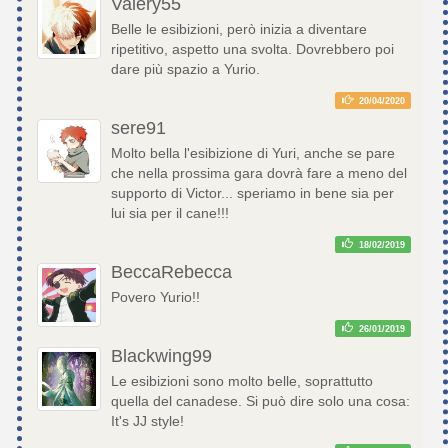
Valery55
Belle le esibizioni, però inizia a diventare
ripetitivo, aspetto una svolta. Dovrebbero poi
dare più spazio a Yurio.
20/04/2020
sere91
Molto bella l'esibizione di Yuri, anche se pare
che nella prossima gara dovrà fare a meno del
supporto di Victor... speriamo in bene sia per
lui sia per il cane!!!
18/02/2019
BeccaRebecca
Povero Yurio!!
26/01/2019
Blackwing99
Le esibizioni sono molto belle, soprattutto
quella del canadese. Si può dire solo una cosa:
It's JJ style!