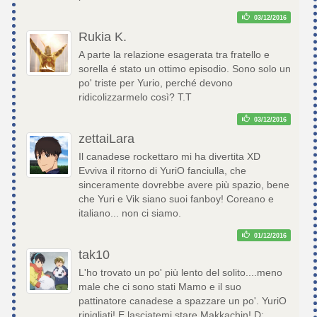
03/12/2016
Rukia K.
A parte la relazione esagerata tra fratello e
sorella é stato un ottimo episodio. Sono solo un
po' triste per Yurio, perché devono
ridicolizzarmelo così? T.T
03/12/2016
zettaiLara
Il canadese rockettaro mi ha divertita XD
Evviva il ritorno di YuriO fanciulla, che
sinceramente dovrebbe avere più spazio, bene
che Yuri e Vik siano suoi fanboy! Coreano e
italiano... non ci siamo.
01/12/2016
tak10
L'ho trovato un po' più lento del solito....meno
male che ci sono stati Mamo e il suo
pattinatore canadese a spazzare un po'. YuriO
ripigliati! E lasciatemi stare Makkachin! D: