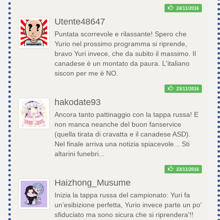
24/11/2016
Utente48647
Puntata scorrevole e rilassante! Spero che
Yurio nel prossimo programma si riprende,
bravo Yuri invece, che da subito il massimo. Il
canadese è un montato da paura. L'italiano
siscon per me è NO.
23/11/2016
hakodate93
Ancora tanto pattinaggio con la tappa russa! E
non manca neanche del buon fanservice
(quella tirata di cravatta e il canadese ASD).
Nel finale arriva una notizia spiacevole... Sti
altarini funebri...
23/11/2016
Haizhong_Musume
Inizia la tappa russa del campionato: Yuri fa
un'esibizione perfetta, Yurio invece parte un po'
sfiduciato ma sono sicura che si riprendera'!!