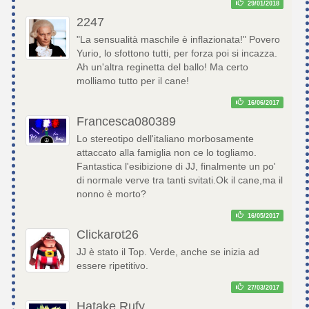
29/01/2018
2247
"La sensualità maschile è inflazionata!" Povero
Yurio, lo sfottono tutti, per forza poi si incazza.
Ah un'altra reginetta del ballo! Ma certo
molliamo tutto per il cane!
16/06/2017
Francesca080389
Lo stereotipo dell'italiano morbosamente
attaccato alla famiglia non ce lo togliamo.
Fantastica l'esibizione di JJ, finalmente un po'
di normale verve tra tanti svitati.Ok il cane,ma il
nonno è morto?
16/05/2017
Clickarot26
JJ è stato il Top. Verde, anche se inizia ad
essere ripetitivo.
27/03/2017
Hatake Rufy