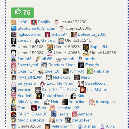
76
Ilia86
Danjilo
Utente173250
Stephanie K. Sinclair
Utente169090
.figlia.dei.libri
erikap97
Delfinetta_2835
seiman
Gintrea
Utente161241
Utente160108
Utente159238
Sophie94
Utente152024
Utente149663
Utente148268
2antof3
alis89
Vegah
brady
flowersyaoi
Random_User
Esperia
Okarin17
Bice_18
Winry.R
Fabiana
KIMI_DREAM
Nekokuro
Nero
Serynsera
Lady Mei-Chan
SweetBeast
Vernien
Kida_10
Aki97
LiveMyLex
Scarlet9
FutureDoctor
Kidd
Mio Akiyama
Noir
Ambriiina
francygaia
Teme
Bext
piccolaeni92
FAIRY_CHAN95
Jarcis
Annaira
MagicianKokori
Riri
bellux4ver
Utente32650
Vale-chan™
aishas
Alixa