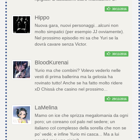
30/11/2016
Hippo
Nuova gara, nuovi personaggi...alcuni non
molto simpatici (per esempio JJ ovviamente).
Nel prossimo episodio mi sa che Yuri se la
dovrà cavare senza Victor.
30/11/2016
BloodKurenai
Yurio ma che combini? Volevo vederlo nelle
vesti di prima ballerina ma la gelosia ha
rovinato tutto! Anche se ha fatto molto ridere
xD Chissà che casino nel prossimo...
29/11/2016
LaMelina
Mamo on ice che sprizza megalomania da ogni
poro; un coreano col palo nel sedere; un
italiano col complesso della sorella che non se
po' vedè; e infine Yurio mi casca... Ma a lui