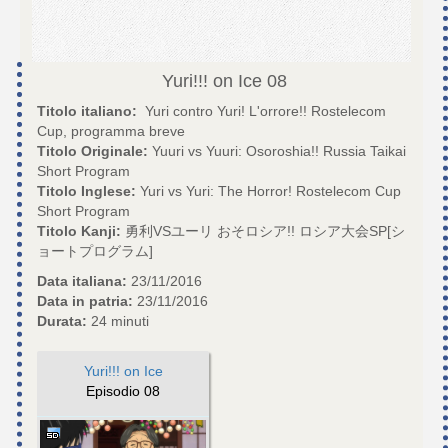
Yuri!!! on Ice
08
Titolo italiano:
Yuri contro Yuri! L'orrore!! Rostelecom
Cup, programma breve
Titolo Originale:
Yuuri vs Yuuri: Osoroshia!! Russia Taikai
Short Program
Titolo Inglese:
Yuri vs Yuri: The Horror! Rostelecom Cup
Short Program
Titolo Kanji:
勇利VSユーリ おそロシア!! ロシア大会SP[シ
ョートプログラム]
Data italiana:
23/11/2016
Data in patria:
23/11/2016
Durata:
24 minuti
Yuri!!! on Ice
Episodio 08