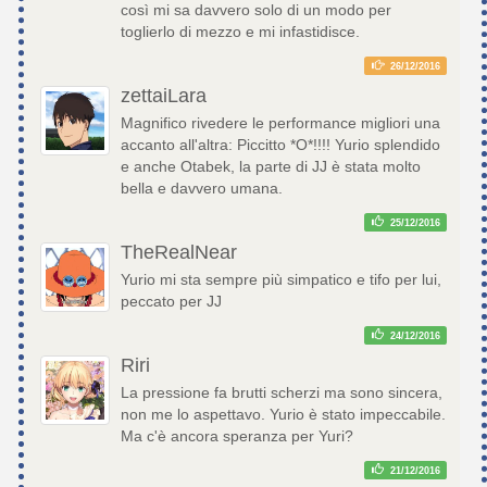
così mi sa davvero solo di un modo per
toglierlo di mezzo e mi infastidisce.
26/12/2016
zettaiLara
Magnifico rivedere le performance migliori una
accanto all'altra: Piccitto *O*!!!! Yurio splendido
e anche Otabek, la parte di JJ è stata molto
bella e davvero umana.
25/12/2016
TheRealNear
Yurio mi sta sempre più simpatico e tifo per lui,
peccato per JJ
24/12/2016
Riri
La pressione fa brutti scherzi ma sono sincera,
non me lo aspettavo. Yurio è stato impeccabile.
Ma c'è ancora speranza per Yuri?
21/12/2016