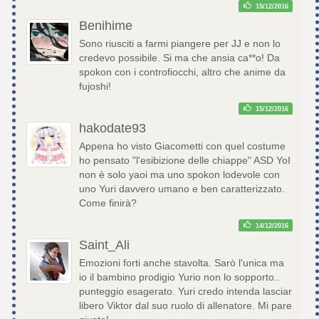
15/12/2016
Benihime
Sono riusciti a farmi piangere per JJ e non lo
credevo possibile. Si ma che ansia ca**o! Da
spokon con i controfiocchi, altro che anime da
fujoshi!
15/12/2016
hakodate93
Appena ho visto Giacometti con quel costume
ho pensato "l'esibizione delle chiappe" ASD YoI
non è solo yaoi ma uno spokon lodevole con
uno Yuri davvero umano e ben caratterizzato.
Come finirà?
14/12/2016
Saint_Ali
Emozioni forti anche stavolta. Sarò l'unica ma
io il bambino prodigio Yurio non lo sopporto..
punteggio esagerato. Yuri credo intenda lasciar
libero Viktor dal suo ruolo di allenatore. Mi pare