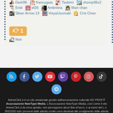
Dark96
francygaia
Tsukimi
chomp96v2
Enid
ef26
Ambriiina
Mari chan
Silver Arrow 13
VixyaUzumaki
Cris Chan
1
Noir
AnimeClick.it è un sito amatoriale gestito dall'associazione culturale NO PROFIT
Associazione NewType Media
. L'Associazione NewType Media, così come il sito
AnimeClick.it da essa gestito, non perseguono alcun fine di lucro, e ai sensi del L.n.
383/2000 tutti i proventi delle attività svolte sono destinati allo svolgimento delle attività