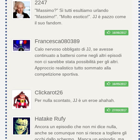
2247
"Massimo?" Sì tutti esultiamo urlando
"Massimo!". "Molto esotico!". JJ è pazzo come
il suo fandom.
16/06/2017
Francesca080389
Calo nervoso obbligato di JJ, se avesse
continuato a battersi come negli altri episodi
non ci sarebbe stata possibilità per gli altri.
Approccio realistico tutto sommato alla
competizione sportiva.
16/05/2017
Clickarot26
Per nulla scontato, JJ è un eroe ahahah.
27/03/2017
Hatake Rufy
Ancora un episodio che non mi dice nulla,
anche se comunque non si riesce a togliere gli
occhi dallo schermo.. Manca un episodio, ma