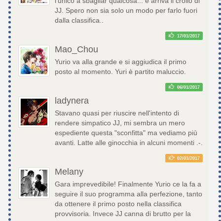
l'unico a sbagliar qualcosa... e arriva il crollo di
JJ. Spero non sia solo un modo per farlo fuori
dalla classifica..
17/01/2017
Mao_Chou
Yurio va alla grande e si aggiudica il primo
posto al momento. Yuri è partito maluccio.
06/01/2017
ladynera
Stavano quasi per riuscire nell'intento di
rendere simpatico JJ, mi sembra un mero
espediente questa "sconfitta" ma vediamo più
avanti. Latte alle ginocchia in alcuni momenti .-.
02/01/2017
Melany
Gara imprevedibile! Finalmente Yurio ce la fa a
seguire il suo programma alla perfezione, tanto
da ottenere il primo posto nella classifica
provvisoria. Invece JJ canna di brutto per la