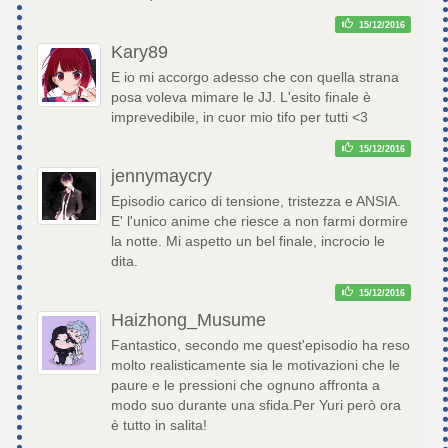
15/12/2016
Kary89
E io mi accorgo adesso che con quella strana
posa voleva mimare le JJ. L'esito finale è
imprevedibile, in cuor mio tifo per tutti <3
15/12/2016
jennymaycry
Episodio carico di tensione, tristezza e ANSIA.
E' l'unico anime che riesce a non farmi dormire
la notte. Mi aspetto un bel finale, incrocio le
dita.
15/12/2016
Haizhong_Musume
Fantastico, secondo me quest'episodio ha reso
molto realisticamente sia le motivazioni che le
paure e le pressioni che ognuno affronta a
modo suo durante una sfida.Per Yuri però ora
è tutto in salita!