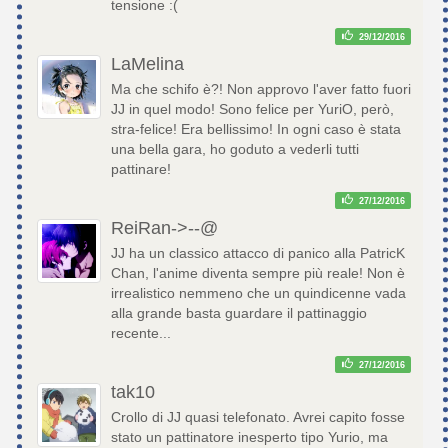
tensione :(
29/12/2016
LaMelina
Ma che schifo è?! Non approvo l'aver fatto fuori
JJ in quel modo! Sono felice per YuriO, però,
stra-felice! Era bellissimo! In ogni caso è stata
una bella gara, ho goduto a vederli tutti
pattinare!
27/12/2016
ReiRan->--@
JJ ha un classico attacco di panico alla PatricK
Chan, l'anime diventa sempre più reale! Non è
irrealistico nemmeno che un quindicenne vada
alla grande basta guardare il pattinaggio
recente...
27/12/2016
tak10
Crollo di JJ quasi telefonato. Avrei capito fosse
stato un pattinatore inesperto tipo Yurio, ma