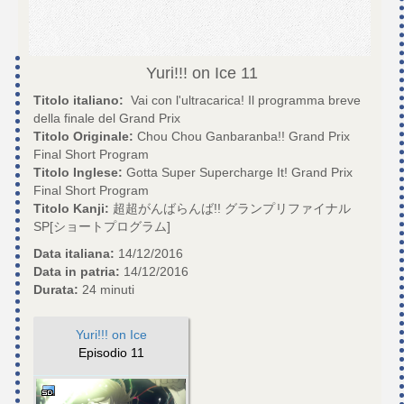
Yuri!!! on Ice
11
Titolo italiano:
Vai con l'ultracarica! Il programma breve
della finale del Grand Prix
Titolo Originale:
Chou Chou Ganbaranba!! Grand Prix
Final Short Program
Titolo Inglese:
Gotta Super Supercharge It! Grand Prix
Final Short Program
Titolo Kanji:
超超がんばらんば!! グランプリファイナル
SP[ショートプログラム]
Data italiana:
14/12/2016
Data in patria:
14/12/2016
Durata:
24 minuti
Yuri!!! on Ice
Episodio 11