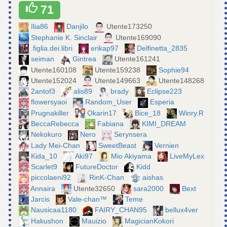
71
Ilia86
Danjilo
Utente173250
Stephanie K. Sinclair
Utente169090
.figlia.dei.libri
erikap97
Delfinetta_2835
seiman
Gintrea
Utente161241
Utente160108
Utente159238
Sophie94
Utente152024
Utente149663
Utente148268
2antof3
alis89
brady
Eclipse223
flowersyaoi
Random_User
Esperia
Prugnakiller
Okarin17
Bice_18
Winry.R
BeccaRebecca
Fabiana
KIMI_DREAM
Nekokuro
Nero
Serynsera
Lady Mei-Chan
SweetBeast
Vernien
Kida_10
Aki97
Mio Akiyama
LiveMyLex
Scarlet9
FutureDoctor
Kidd
piccolaeni92
RinK-Chan
aishas
Annaira
Utente32650
sara2000
Bext
Jarcis
Vale-chan™
Teme
Nausicaa1180
FAIRY_CHAN95
bellux4ver
Hakushon
Mauizio
MagicianKokori