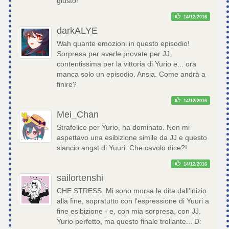
giusto!
14/12/2016
darkALYE
Wah quante emozioni in questo episodio!
Sorpresa per averle provate per JJ,
contentissima per la vittoria di Yurio e... ora
manca solo un episodio. Ansia. Come andrà a
finire?
14/12/2016
Mei_Chan
Strafelice per Yurio, ha dominato. Non mi
aspettavo una esibizione simile da JJ e questo
slancio angst di Yuuri. Che cavolo dice?!
14/12/2016
sailortenshi
CHE STRESS. Mi sono morsa le dita dall'inizio
alla fine, sopratutto con l'espressione di Yuuri a
fine esibizione - e, con mia sorpresa, con JJ.
Yurio perfetto, ma questo finale trollante... D: