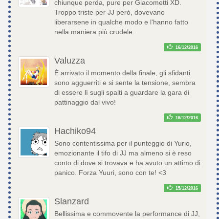
chiunque perda, pure per Giacometti XD.
Troppo triste per JJ però, dovevano
liberarsene in qualche modo e l'hanno fatto
nella maniera più crudele.
16/12/2016
Valuzza
È arrivato il momento della finale, gli sfidanti
sono agguerriti e si sente la tensione, sembra
di essere lì sugli spalti a guardare la gara di
pattinaggio dal vivo!
16/12/2016
Hachiko94
Sono contentissima per il punteggio di Yurio,
emozionante il tifo di JJ ma almeno si è reso
conto di dove si trovava e ha avuto un attimo di
panico. Forza Yuuri, sono con te! <3
15/12/2016
Slanzard
Bellissima e commovente la performance di JJ,