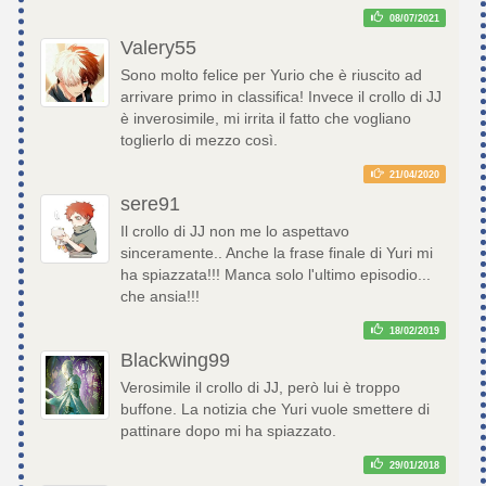
08/07/2021
Valery55
Sono molto felice per Yurio che è riuscito ad
arrivare primo in classifica! Invece il crollo di JJ
è inverosimile, mi irrita il fatto che vogliano
toglierlo di mezzo così.
21/04/2020
sere91
Il crollo di JJ non me lo aspettavo
sinceramente.. Anche la frase finale di Yuri mi
ha spiazzata!!! Manca solo l'ultimo episodio...
che ansia!!!
18/02/2019
Blackwing99
Verosimile il crollo di JJ, però lui è troppo
buffone. La notizia che Yuri vuole smettere di
pattinare dopo mi ha spiazzato.
29/01/2018