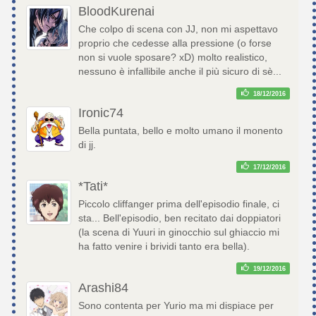
BloodKurenai
Che colpo di scena con JJ, non mi aspettavo
proprio che cedesse alla pressione (o forse
non si vuole sposare? xD) molto realistico,
nessuno è infallibile anche il più sicuro di sè...
18/12/2016
Ironic74
Bella puntata, bello e molto umano il monento
di jj.
17/12/2016
*Tati*
Piccolo cliffanger prima dell'episodio finale, ci
sta... Bell'episodio, ben recitato dai doppiatori
(la scena di Yuuri in ginocchio sul ghiaccio mi
ha fatto venire i brividi tanto era bella).
19/12/2016
Arashi84
Sono contenta per Yurio ma mi dispiace per