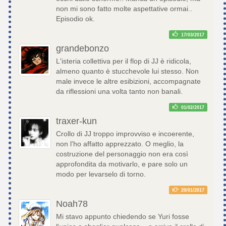
non mi sono fatto molte aspettative ormai..
Episodio ok.
17/03/2017
grandebonzo
L'isteria collettiva per il flop di JJ è ridicola,
almeno quanto è stucchevole lui stesso. Non
male invece le altre esibizioni, accompagnate
da riflessioni una volta tanto non banali.
01/02/2017
traxer-kun
Crollo di JJ troppo improvviso e incoerente,
non l'ho affatto apprezzato. O meglio, la
costruzione del personaggio non era così
approfondita da motivarlo, e pare solo un
modo per levarselo di torno.
20/01/2017
Noah78
Mi stavo appunto chiedendo se Yuri fosse