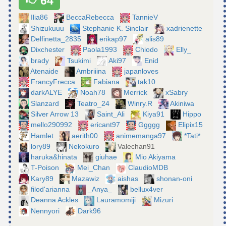
64
Ilia86
BeccaRebecca
TannieV
Shizukuuu
Stephanie K. Sinclair
xadrienette
Delfinetta_2835
erikap97
alis89
Dixchester
Paola1993
Chiodo
Elly_
brady
Tsukimi
Aki97
Enid
Atenaide
Ambriiina
japanloves
FrancyFrecca
Fabiana
tak10
darkALYE
Noah78
Merrick
xSabry
Slanzard
Teatro_24
Winry.R
Akiniwa
Silver Arrow 13
Saint_Ali
Kiya91
Hippo
mello290992
ericant97
Ggggg
Elipix15
Hamlet
aerith00
animemanga97
*Tati*
lory89
Nekokuro
Valechan91
haruka&hinata
giuhae
Mio Akiyama
T-Poison
Mei_Chan
ClaudioMDB
Kary89
Mazawiz
aishas
shonan-oni
filod'arianna
_Anya_
bellux4ver
Deanna Ackles
Lauramomiji
Mizuri
Nennyori
Dark96