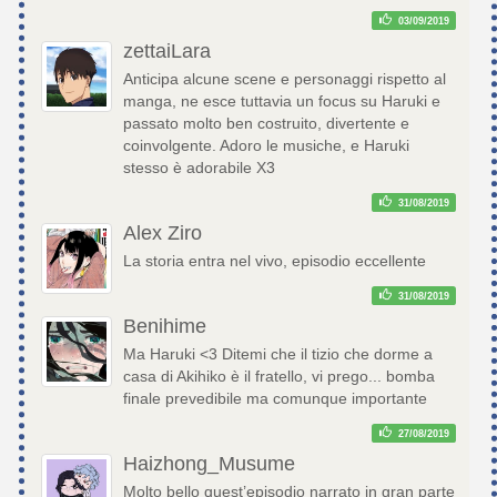
03/09/2019
zettaiLara
Anticipa alcune scene e personaggi rispetto al
manga, ne esce tuttavia un focus su Haruki e
passato molto ben costruito, divertente e
coinvolgente. Adoro le musiche, e Haruki
stesso è adorabile X3
31/08/2019
Alex Ziro
La storia entra nel vivo, episodio eccellente
31/08/2019
Benihime
Ma Haruki <3 Ditemi che il tizio che dorme a
casa di Akihiko è il fratello, vi prego... bomba
finale prevedibile ma comunque importante
27/08/2019
Haizhong_Musume
Molto bello quest’episodio narrato in gran parte