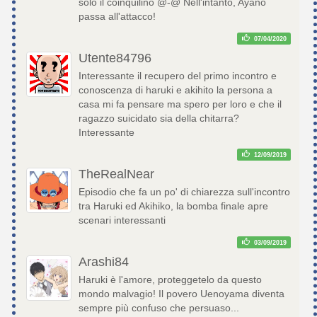
solo il coinquilino @-@ Nell'intanto, Ayano
passa all'attacco!
07/04/2020
Utente84796
Interessante il recupero del primo incontro e
conoscenza di haruki e akihito la persona a
casa mi fa pensare ma spero per loro e che il
ragazzo suicidato sia della chitarra?
Interessante
12/09/2019
TheRealNear
Episodio che fa un po' di chiarezza sull'incontro
tra Haruki ed Akihiko, la bomba finale apre
scenari interessanti
03/09/2019
Arashi84
Haruki è l'amore, proteggetelo da questo
mondo malvagio! Il povero Uenoyama diventa
sempre più confuso che persuaso...