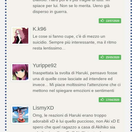
spiace per lui. Non se lo merita. Ueno già
disperso in guerra.
13/07/2020
K.k96
Le cose si fanno cupe, c'è di mezzo un
suicidio. Sempre più interessante, ma il ritmo
resta lentissimo...
25/05/2020
Yurippe92
Inaspettata la svolta di Haruki, pensavo fosse
una di quelle cose lasciate ad intendere ed
invece... Mi piace moltissimo l'attenzione che ci
mettono nel spiegare emozioni e sentimenti
17/04/2020
LismyXD
Omg, le reazioni di Haruki erano troppo
adorabili xD è lui quello puccioso, non Aki xD E
spero che quel ragazzo a casa di Akihiko sia