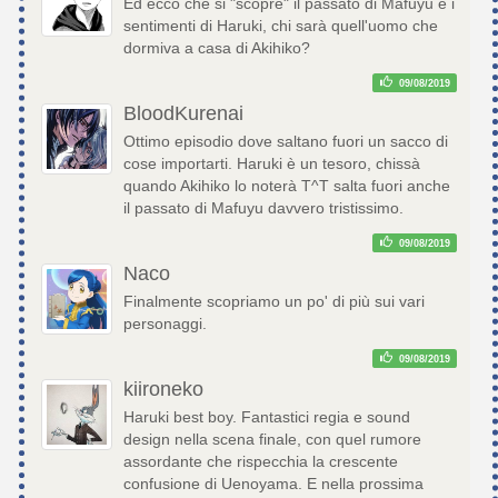
Ed ecco che si "scopre" il passato di Mafuyu e i
sentimenti di Haruki, chi sarà quell'uomo che
dormiva a casa di Akihiko?
09/08/2019
BloodKurenai
Ottimo episodio dove saltano fuori un sacco di
cose importarti. Haruki è un tesoro, chissà
quando Akihiko lo noterà T^T salta fuori anche
il passato di Mafuyu davvero tristissimo.
09/08/2019
Naco
Finalmente scopriamo un po' di più sui vari
personaggi.
09/08/2019
kiironeko
Haruki best boy. Fantastici regia e sound
design nella scena finale, con quel rumore
assordante che rispecchia la crescente
confusione di Uenoyama. E nella prossima