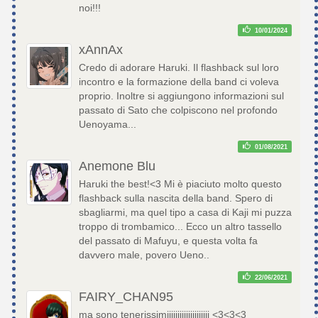
noi!!!
10/01/2024
xAnnAx
Credo di adorare Haruki. Il flashback sul loro
incontro e la formazione della band ci voleva
proprio. Inoltre si aggiungono informazioni sul
passato di Sato che colpiscono nel profondo
Uenoyama...
01/08/2021
Anemone Blu
Haruki the best!<3 Mi è piaciuto molto questo
flashback sulla nascita della band. Spero di
sbagliarmi, ma quel tipo a casa di Kaji mi puzza
troppo di trombamico... Ecco un altro tassello
del passato di Mafuyu, e questa volta fa
davvero male, povero Ueno..
22/06/2021
FAIRY_CHAN95
ma sono tenerissimiiiiiiiiiiiiiiiiiiii <3<3<3