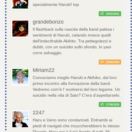
specialmente Haruki! top
19/02/2021
grandebonzo
Il flashback sulla nascita della band palesa i
sentimenti di Haruki, celando invece quelli
dell'indecifrabile Akihito. Tra pettegolezzi e
dubbi, con un suicidio sullo sfondo, lo yaoi
corre selvaggio.
18/08/2020
Miriam22
Conosciamo meglio Haruki e Akihiko, dal loro
primo incontro alla formazione della band.
Vedremo com'è l' evolversi del loro legame. Un
suicidio nella vita di Sato? C'era d'aspettarselo.
17/08/2020
2247
Haru e Ueno sono condannati. Entrambi ai
piedi di navigati che inzuccherebbero lo stesso
Diavolo. Haru poi è il più fragile di tutti. Mi