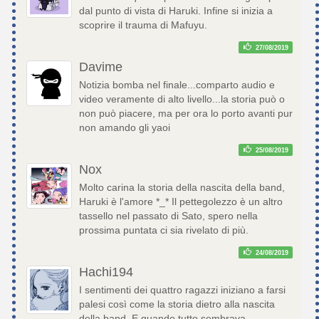
dal punto di vista di Haruki. Infine si inizia a
scoprire il trauma di Mafuyu.
27/08/2019
Davime
Notizia bomba nel finale...comparto audio e
video veramente di alto livello...la storia può o
non può piacere, ma per ora lo porto avanti pur
non amando gli yaoi
25/08/2019
Nox
Molto carina la storia della nascita della band,
Haruki è l'amore *_* Il pettegolezzo è un altro
tassello nel passato di Sato, spero nella
prossima puntata ci sia rivelato di più.
24/08/2019
Hachi194
I sentimenti dei quattro ragazzi iniziano a farsi
palesi così come la storia dietro alla nascita
della band. E quando tutto sembrava