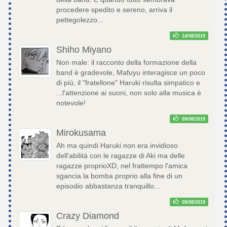
procedere spedito e sereno, arriva il
pettegolezzo...
14/08/2019
Shiho Miyano
Non male: il racconto della formazione della
band è gradevole, Mafuyu interagisce un poco
di più, il "fratellone" Haruki risulta simpatico e
...l'attenzione ai suoni, non solo alla musica è
notevole!
09/08/2019
Mirokusama
Ah ma quindi Haruki non era invidioso
dell'abilità con le ragazze di Aki ma delle
ragazze proprioXD, nel frattempo l'amica
sgancia la bomba proprio alla fine di un
episodio abbastanza tranquillo...
09/08/2019
Crazy Diamond