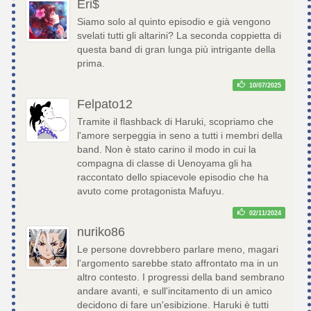
Eri$
Siamo solo al quinto episodio e già vengono
svelati tutti gli altarini? La seconda coppietta di
questa band di gran lunga più intrigante della
prima.
10/07/2025
Felpato12
Tramite il flashback di Haruki, scopriamo che
l'amore serpeggia in seno a tutti i membri della
band. Non è stato carino il modo in cui la
compagna di classe di Uenoyama gli ha
raccontato dello spiacevole episodio che ha
avuto come protagonista Mafuyu.
02/11/2024
nuriko86
Le persone dovrebbero parlare meno, magari
l'argomento sarebbe stato affrontato ma in un
altro contesto. I progressi della band sembrano
andare avanti, e sull'incitamento di un amico
decidono di fare un'esibizione. Haruki è tutti