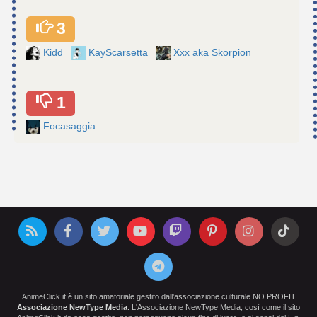
3
Kidd
KayScarsetta
Xxx aka Skorpion
1
Focasaggia
AnimeClick.it è un sito amatoriale gestito dall'associazione culturale NO PROFIT
Associazione NewType Media
. L'Associazione NewType Media, così come il sito