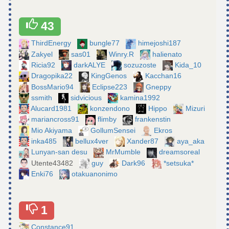
43
ThirdEnergy
bungle77
himejoshi187
Zakyel
sas01
Winry.R
halienato
Ricia92
darkALYE
sozuzoste
Kida_10
Dragopika22
KingGenos
Kacchan16
BossMario94
Eclipse223
Gneppy
ssmith
sidvicious
kamina1992
Alucard1981
konzendono
Hippo
Mizuri
mariancross91
flimby
frankenstin
Mio Akiyama
GollumSensei
Ekros
inka485
bellux4ver
Xander87
aya_aka
Lunyan-san desu
MrMumble
dreamsoreal
Utente43482
guy
Dark96
*setsuka*
Enki76
otakuanonimo
1
Constance91