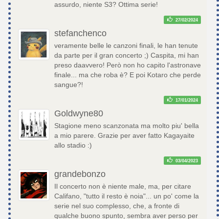
assurdo, niente S3? Ottima serie!
27/02/2024
stefanchenco
veramente belle le canzoni finali, le han tenute
da parte per il gran concerto ;) Caspita, mi han
preso daavvero! Però non ho capito l'astronave
finale... ma che roba è? E poi Kotaro che perde
sangue?!
17/01/2024
Goldwyne80
Stagione meno scanzonata ma molto piu' bella
a mio parere. Grazie per aver fatto Kagayaite
allo stadio :)
03/04/2023
grandebonzo
Il concerto non è niente male, ma, per citare
Califano, "tutto il resto è noia"... un po' come la
serie nel suo complesso, che, a fronte di
qualche buono spunto, sembra aver perso per