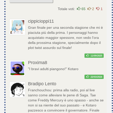
Totale voti:
65
2
1
cippicioppi11
Gran finale per una seconda stagione che mi è
piaciuta più della prima. I personaggi hanno
acquistato maggior spessore, non vedo l'ora
della prossima stagione, specialmente dopo il
plot twist assurdo sul finale!
11/09/2025
Proxima8
"I bravi adulti piangono!" Kotaro
22/03/2024
Bradipo Lento
Franchouchou: prima alla radio, poi al live
sanno come alleviare le pene di Saga. Tae
come Freddy Mercury è uno spasso - anche se
non si sa niente del suo passato - e Kotaro
pazzesco a convincere il governatore. Finale