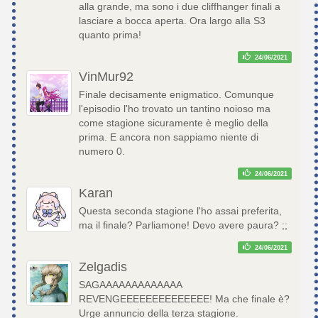
alla grande, ma sono i due cliffhanger finali a
lasciare a bocca aperta. Ora largo alla S3
quanto prima!
24/06/2021
VinMur92
Finale decisamente enigmatico. Comunque
l'episodio l'ho trovato un tantino noioso ma
come stagione sicuramente è meglio della
prima. E ancora non sappiamo niente di
numero 0.
24/06/2021
Karan
Questa seconda stagione l'ho assai preferita,
ma il finale? Parliamone! Devo avere paura? ;;
24/06/2021
Zelgadis
SAGAAAAAAAAAAAAA
REVENGEEEEEEEEEEEEEE! Ma che finale è?
Urge annuncio della terza stagione.