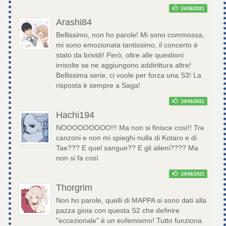
24/06/2021
Arashi84
Bellissimo, non ho parole! Mi sono commossa,
mi sono emozionata tantissimo, il concerto è
stato da brividi! Però, oltre alle questioni
irrisolte se ne aggiungono addirittura altre!
Bellissima serie, ci vuole per forza una S3! La
risposta è sempre a Saga!
24/06/2021
Hachi194
NOOOOOOOOO!!! Ma non si finisce così!! Tre
canzoni e non mi spieghi nulla di Kotaro e di
Tae??? E quel sangue?? E gli alieni???? Ma
non si fa così
24/06/2021
Thorgrim
Non ho parole, quelli di MAPPA si sono dati alla
pazza gioia con questa S2 che definire
"eccezionale" è un eufemismo! Tutto funziona