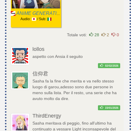
ANiME GENERATION
Audio:
/ Sub:
Totale voti:
28
2
0
lollos
aspetto con Ansia il seguito
02/02/2026
信仰君
Sasha fa la fine che merita e va nello stesso
luogo di garou,adesso sono due persone in
meno sulla lista. Per il resto, una serie che ha
avuto molto da dire.
15/01/2026
ThirdEnergy
Sasha meritava di peggio, fino all'ultimo ha
continuato a vessare Light inconsapevole del