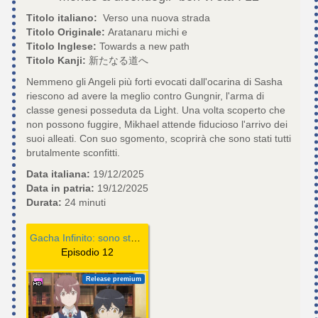
Titolo italiano:
Verso una nuova strada
Titolo Originale:
Aratanaru michi e
Titolo Inglese:
Towards a new path
Titolo Kanji:
新たなる道へ
Nemmeno gli Angeli più forti evocati dall'ocarina di Sasha
riescono ad avere la meglio contro Gungnir, l'arma di
classe genesi posseduta da Light. Una volta scoperto che
non possono fuggire, Mikhael attende fiducioso l'arrivo dei
suoi alleati. Con suo sgomento, scoprirà che sono stati tutti
brutalmente sconfitti.
Data italiana:
19/12/2025
Data in patria:
19/12/2025
Durata:
24 minuti
Gacha Infinito: sono stato quasi ammazzato in fondo al dungeon dai compagni in cui credevo tanto, ma grazie al dono 'Gacha infinito' ho ottenuto compagne di livello 9999 e ora mi vendicherò sugli ex membri del party e sul mondo & dicendogli "ben vi sta"!
Episodio 12
Release premium