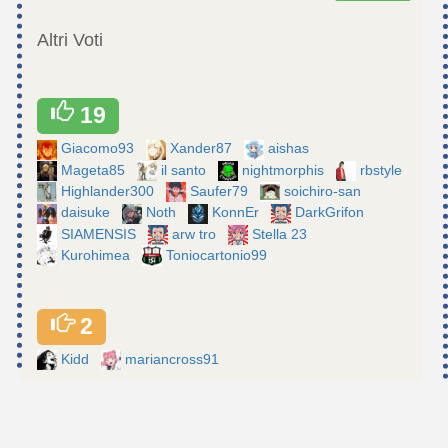
Altri Voti
19
Giacomo93
Xander87
aishas
Mageta85
il santo
nightmorphis
rbstyle
Highlander300
Saufer79
soichiro-san
daisuke
Noth
KonnEr
DarkGrifon
SIAMENSIS
arw tro
Stella 23
Kurohimea
Toniocartonio99
2
Kidd
mariancross91