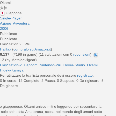
Okami
大神
Giappone
Single-Player
Azione
Avventura
2006
Pubblicato
Pubblicato
PlayStation 2, Wii
Halifax
(
compralo su Amazon.it
)
8,137
(#198 in game) (
11
valutazioni con 0
recensioni
)
12 (by Metaldevilgear)
PlayStation-2
Capcom
Nintendo-Wii
Clover-Studio
Okami
Hideki-Kamiya
Per utilizzare la tua lista personale devi essere
registrato
.
0 In corso, 12 Completo, 2 Pausa, 0 Sospeso, 0 Da rigiocare, 5
Da giocare
o giapponese, Ōkami unisce miti e leggende per raccontare la
del sole shintoista Amaterasu, scesa nel mondo degli umani sotto