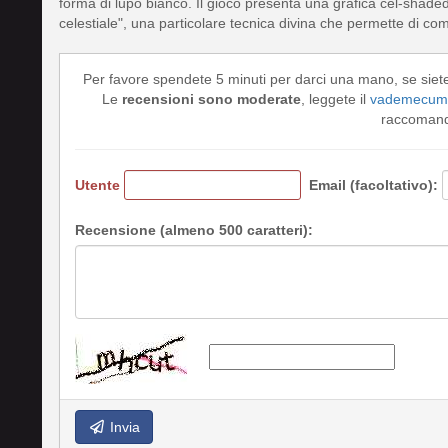
forma di lupo bianco. Il gioco presenta una grafica cel-shaded i
celestiale", una particolare tecnica divina che permette di 
Per favore spendete 5 minuti per darci una mano, se siet
Le
recensioni sono moderate
, leggete il
vademecum 
raccomando
Utente
Email (facoltativo):
Recensione (almeno 500 caratteri):
Invia