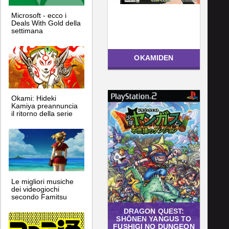
Microsoft - ecco i
Deals With Gold della
settimana
OKAMIDEN
Okami: Hideki
Kamiya preannuncia
il ritorno della serie
Le migliori musiche
dei videogiochi
secondo Famitsu
DRAGON QUEST:
SHŌNEN YANGUS TO
FUSHIGI NO DUNGEON