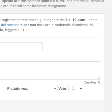
spirata allo stile pittorico sumi-e e si sviluppa attorno al "pennello
compiere miracoli semplicemente disegnando.
e registrati potrete anche guadagnare dai
3 ai 10 punti
utente.
del recensore
per non rischiare di vedervela disattivata. Mi
, leggetelo ;-)
Caratteri
0
Piattaforma:
Voto: