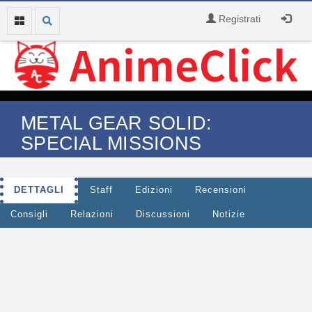
Registrati
METAL GEAR SOLID:
SPECIAL MISSIONS
DETTAGLI
Staff
Edizioni
Recensioni
Consigli
Relazioni
Discussioni
Notizie