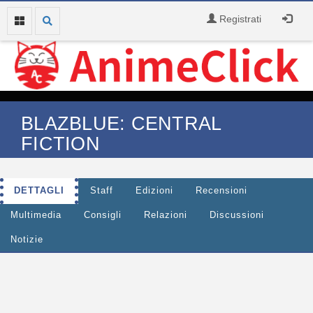
Registrati
BLAZBLUE: CENTRAL
FICTION
DETTAGLI
Staff
Edizioni
Recensioni
Multimedia
Consigli
Relazioni
Discussioni
Notizie