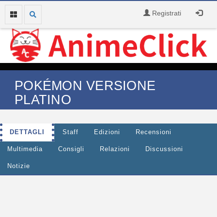
Registrati
POKÉMON VERSIONE
PLATINO
DETTAGLI
Staff
Edizioni
Recensioni
Multimedia
Consigli
Relazioni
Discussioni
Notizie