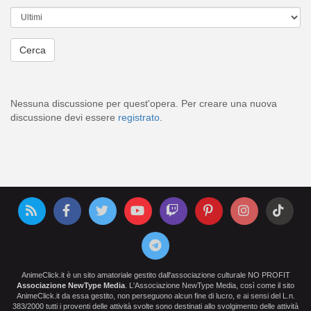
Nessuna discussione per quest'opera. Per creare una nuova
discussione devi essere
registrato
.
AnimeClick.it è un sito amatoriale gestito dall'associazione culturale NO PROFIT
Associazione NewType Media
. L'Associazione NewType Media, così come il sito
AnimeClick.it da essa gestito, non perseguono alcun fine di lucro, e ai sensi del L.n.
383/2000 tutti i proventi delle attività svolte sono destinati allo svolgimento delle attività