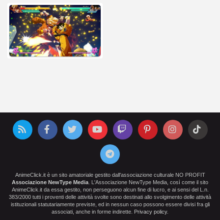
AnimeClick.it è un sito amatoriale gestito dall'associazione culturale NO PROFIT
Associazione NewType Media
. L'Associazione NewType Media, così come il sito
AnimeClick.it da essa gestito, non perseguono alcun fine di lucro, e ai sensi del L.n.
383/2000 tutti i proventi delle attività svolte sono destinati allo svolgimento delle attività
istituzionali statutariamente previste, ed in nessun caso possono essere divisi fra gli
associati, anche in forme indirette.
Privacy policy
.