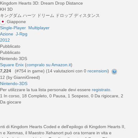
Kingdom Hearts 3D: Dream Drop Distance
KH 3D
キングダム ハーツ ドリーム ドロップ ディスタンス
Giappone
Single-Player
Multiplayer
Azione
J-Rpg
2012
Pubblicato
Pubblicato
Nintendo 3DS
Square Enix
(
compralo su Amazon.it
)
7,224
(#754 in game) (
14
valutazioni con 0
recensioni
)
12 (by GianniGreed)
Nintendo-3DS
Per utilizzare la tua lista personale devi essere
registrato
.
1 In corso, 18 Completo, 0 Pausa, 1 Sospeso, 0 Da rigiocare, 2
Da giocare
enti di Kingdom Hearts Coded e dell'epilogo di Kingdom Hearts II,
m e Xemnas, il Maestro Xehanort può ora tornare in vita e