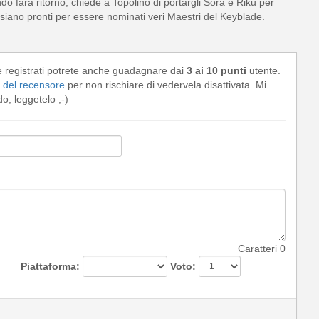
ndo farà ritorno, chiede a Topolino di portargli Sora e Riku per
 siano pronti per essere nominati veri Maestri del Keyblade.
e registrati potrete anche guadagnare dai
3 ai 10 punti
utente.
del recensore
per non rischiare di vedervela disattivata. Mi
, leggetelo ;-)
Caratteri
0
Piattaforma:
Voto: