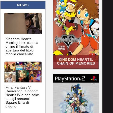
NEWS
Kingdom Hearts
Missing Link: trapela
online il filmato di
apertura del titolo
mobile cancellato
KINGDOM HEARTS:
CHAIN OF MEMORIES
Final Fantasy VII
Revelation, Kingdom
Hearts IV e non solo:
tutti gli annunci
Square Enix di
giugno