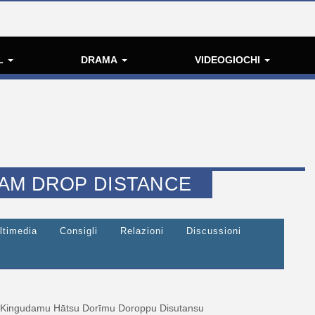
L
DRAMA
VIDEOGIOCHI
AM DROP DISTANCE
ltimedia
Consigli
Relazioni
Discussioni
Kingudamu Hātsu Dorīmu Doroppu Disutansu