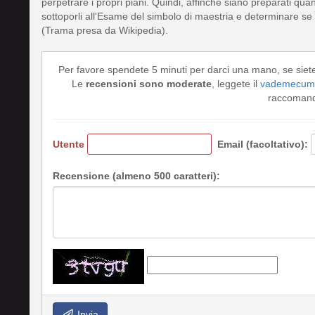
perpetrare i propri piani. Quindi, affinché siano preparati qua
sottoporli all'Esame del simbolo di maestria e determinare se
(Trama presa da Wikipedia).
Per favore spendete 5 minuti per darci una mano, se siet
Le
recensioni sono moderate
, leggete il
vademecum 
raccomando
Utente
Email (facoltativo):
Recensione (almeno 500 caratteri):
Invia