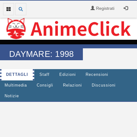
Registrati
DAYMARE: 1998
DETTAGLI
Staff
Edizioni
Recensioni
Multimedia
Consigli
Relazioni
Discussioni
Notizie