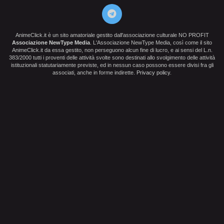
AnimeClick.it è un sito amatoriale gestito dall'associazione culturale NO PROFIT
Associazione NewType Media
. L'Associazione NewType Media, così come il sito
AnimeClick.it da essa gestito, non perseguono alcun fine di lucro, e ai sensi del L.n.
383/2000 tutti i proventi delle attività svolte sono destinati allo svolgimento delle attività
istituzionali statutariamente previste, ed in nessun caso possono essere divisi fra gli
associati, anche in forme indirette.
Privacy policy
.