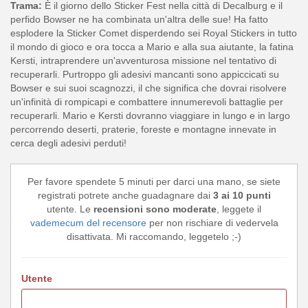
Trama:
È il giorno dello Sticker Fest nella città di Decalburg e il
perfido Bowser ne ha combinata un'altra delle sue! Ha fatto
esplodere la Sticker Comet disperdendo sei Royal Stickers in tutto
il mondo di gioco e ora tocca a Mario e alla sua aiutante, la fatina
Kersti, intraprendere un'avventurosa missione nel tentativo di
recuperarli. Purtroppo gli adesivi mancanti sono appiccicati su
Bowser e sui suoi scagnozzi, il che significa che dovrai risolvere
un'infinità di rompicapi e combattere innumerevoli battaglie per
recuperarli. Mario e Kersti dovranno viaggiare in lungo e in largo
percorrendo deserti, praterie, foreste e montagne innevate in
cerca degli adesivi perduti!
Per favore spendete 5 minuti per darci una mano, se siete
registrati potrete anche guadagnare dai
3 ai 10 punti
utente. Le
recensioni sono moderate
, leggete il
vademecum del recensore
per non rischiare di vedervela
disattivata. Mi raccomando, leggetelo ;-)
Utente