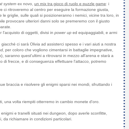
t system
ex novo,
un mix tra gioco di ruolo e puzzle game
: i
e ci ritroveremo al centro per eseguire la formazione giusta,
 griglie, sulle quali si posizioneranno i nemici, vicine tra loro, in
ile provocare ulteriori danni solo se premeremo con il giusto
parate.
 l'acquisto di oggetti, divisi in
power up
ed equipaggiabili, e armi
, giacché ci sarà Olivia ad assisterci spesso e i vari aiuti a nostra
ad,
per coloro che vogliono cimentarsi in battaglie impegnative,
, saranno quest'ultimi a ritrovarsi in mezzo all'arena e starà a
zzo di frecce, e di conseguenza effettuare l'attacco, potremo
e braccia e risolvere gli enigmi sparsi nei mondi, sfruttando i
ti, una volta riempiti otterremo in cambio monete d'oro.
enigmi e tranelli situati nei dungeon, dopo averle sconfitte,
 da richiamare in condizioni particolari.