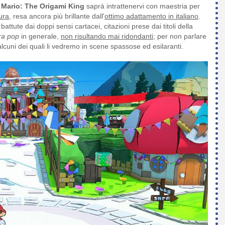
 Mario: The Origami King
saprà intrattenervi con maestria per
tura
, resa ancora più brillante dall'
ottimo adattamento in italiano
.
battute dai doppi sensi cartacei, citazioni prese dai titoli della
ra pop
in generale,
non risultando mai ridondanti
; per non parlare
cuni dei quali li vedremo in scene spassose ed esilaranti.