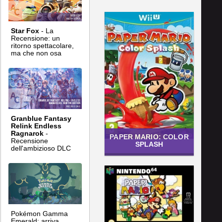
Star Fox
- La
Recensione: un
ritorno spettacolare,
ma che non osa
Granblue Fantasy
Relink Endless
Ragnarok
-
PAPER MARIO: COLOR
Recensione
SPLASH
dell'ambizioso DLC
Pokémon Gamma
Emerald: arriva