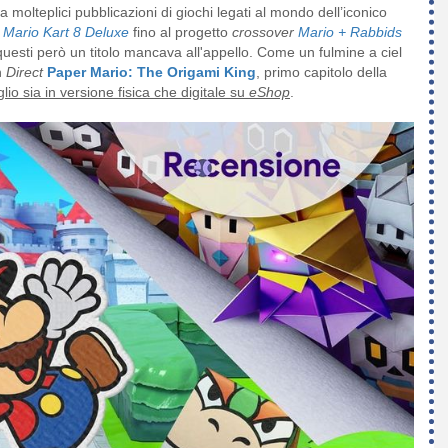
a molteplici pubblicazioni di giochi legati al mondo dell’iconico
Mario Kart 8 Deluxe
fino al progetto
crossover
Mario + Rabbids
 questi però un titolo mancava all'appello. Come un fulmine a ciel
n
Direct
Paper Mario: The Origami King
, primo capitolo della
glio sia in versione fisica che digitale su
eShop
.