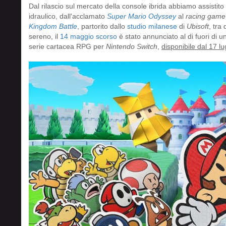
Dal rilascio sul mercato della console ibrida abbiamo assistito 
idraulico, dall'acclamato
Super Mario Odyssey
al
racing game
Kingdom Battle
, partorito dallo
studio milanese
di
Ubisoft
, tra
sereno, il
14 maggio scorso
è stato annunciato al di fuori di u
serie cartacea RPG per
Nintendo Switch
,
disponibile dal 17 lu