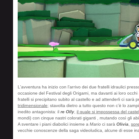
L'avventura ha inizio con l’arrivo dei due fratelli idraulici press
occasione del Festival degli Origami, ma davanti ai loro occhi
fratelli si precipitano subito al castello e ad attenderli ci sarà 
tridimensionale
; stavolta dietro a tutto questo non c’è lo zamp
inedito antagonista: il
re Olly
,
il quale si impossessa del castel
mondi) con cinque nastri colorati giganti , mutando così gli abita
A sventare i piani diabolici insieme a
Mario
ci sarà
Olivia
,
sore
vecchie conoscenze della saga videoludica, alcune di esse in