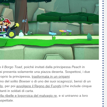
o il
Borgo Toad
, poiché invitati dalla principessa
Peach
in
 si presenta solamente una piazza deserta. Sospettosi, i due
proprio la principessa,
trasformata in un origami
ino del solito
Bowser
o di uno dei suoi scagnozzi, bensì di un
lo,
per poi
avvolgere il Regno dei Funghi
(che include cinque
nti in soldati di carta.
lla ribelle e logorroica del malvagio re
, e si uniranno a loro
aspettate.