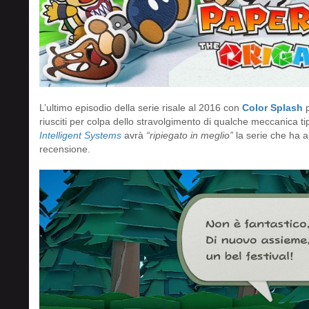
L’ultimo episodio della serie risale al 2016 con
Color Splash
riusciti per colpa dello stravolgimento di qualche meccanica tipi
Intelligent Systems
avrà
“ripiegato in meglio”
la serie che ha a
recensione.