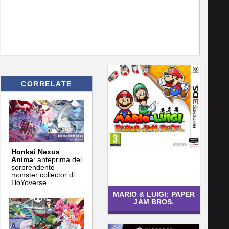
CORRELATE
Honkai Nexus
Anima
: anteprima del
sorprendente
monster collector di
HoYoverse
MARIO & LUIGI: PAPER
JAM BROS.