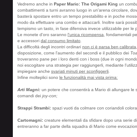
Vedremo anche in
Paper Mario: The Origami King
un
comba
combattimenti a turni avranno luogo in un'arena circolare, dov
basterà spostare entro un tempo prestabilito e in poche mosse le
modo da effettuare una combo e attaccarli. Inoltre sarà possib
tempismo un tasto, in fase difensiva invece utilizzabile per le 
Le monete d'oro saranno
l'unica ricompensa
, fondamentali per
e accessori
dal consumo limitato
.
La difficoltà degli incontri ordinari
non ci è parsa ben calibrata
disposizione, come l'aumento del secondi e il pubblico dei
To
troveranno pane per i loro denti con i boss (due in ogni mondo)
noi escogitare una strategia per raggiungerli, mediante l'utili
impiegare anche
svariati minuti per sconfiggerli
.
Infine molteplici sono
le funzionalità mai vista prima:
Arti Magni:
un potere che consentirà a Mario di allungare le su
comandi dei
joy-con;
Strappi Strambi:
spazi vuoti da colmare con coriandoli colora
Cartomagni:
creature elementali da sfidare dopo una serie di 
entreranno a far parte della squadra di Mario come evocazioni,