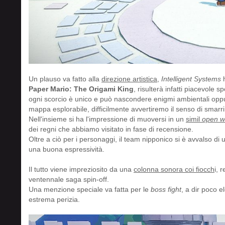
Un plauso va fatto alla
direzione artistica
,
Intelligent Systems
h
Paper Mario: The Origami King
, risulterà infatti piacevole s
ogni scorcio è unico e può nascondere enigmi ambientali opp
mappa esplorabile, difficilmente avvertiremo il senso di smarr
Nell'insieme si ha l'impressione di muoversi in un
simil
open w
dei regni che abbiamo visitato in fase di recensione.
Oltre a ciò per i personaggi, il team nipponico si è avvalso di
una buona espressività.
Il tutto viene impreziosito da una
colonna sonora coi fiocch
i, 
ventennale saga spin-off.
Una menzione speciale va fatta per le
boss fight
, a dir poco el
estrema perizia.