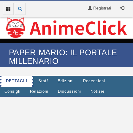
Registrati
PAPER MARIO: IL PORTALE
MILLENARIO
DETTAGLI
Staff
Edizioni
Recensioni
Consigli
Relazioni
Discussioni
Notizie