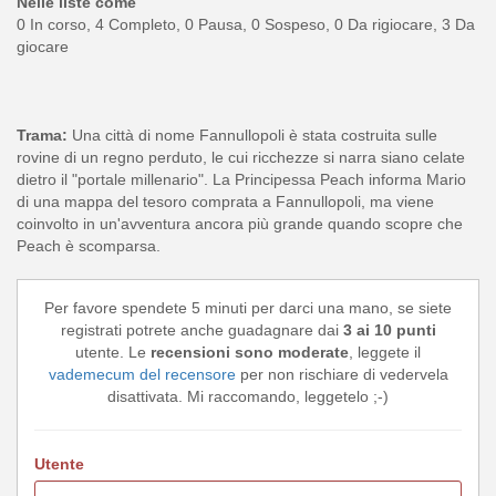
Nelle liste come
0 In corso, 4 Completo, 0 Pausa, 0 Sospeso, 0 Da rigiocare, 3 Da
giocare
Trama:
Una città di nome Fannullopoli è stata costruita sulle
rovine di un regno perduto, le cui ricchezze si narra siano celate
dietro il "portale millenario". La Principessa Peach informa Mario
di una mappa del tesoro comprata a Fannullopoli, ma viene
coinvolto in un'avventura ancora più grande quando scopre che
Peach è scomparsa.
Per favore spendete 5 minuti per darci una mano, se siete
registrati potrete anche guadagnare dai
3 ai 10 punti
utente. Le
recensioni sono moderate
, leggete il
vademecum del recensore
per non rischiare di vedervela
disattivata. Mi raccomando, leggetelo ;-)
Utente